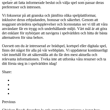
spelare att fatta informerade beslut och välja spel som passar deras
preferenser och intressen.
Vi fokuserar på att granska och jämföra olika spelplattformar,
inklusive deras erbjudanden, bonusar och säkerhet. Genom att
noggrant utvärdera spelupplevelser och licensstatus ser vi till att våra
användare får en trygg och underhållande miljö. Vårt mål är att göra
det enklare för nybörjare att navigera i spelvärlden och hitta de bästa
alternativen för sina behov.
Oavsett om du är intresserad av brädspel, kortspel eller digitala spel,
finns det något för alla på vår webbplats. Vi uppdaterar kontinuerligt
vårt innehåll för att säkerställa att du får den mest aktuella och
relevanta informationen. Tveka inte att utforska våra resurser och ta
ditt första steg in i spelvärlden idag!
Share:
Previous