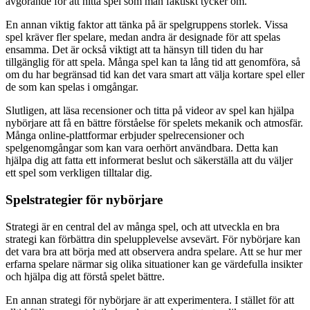
avgörande för att hitta spel som man faktiskt tycker om.
En annan viktig faktor att tänka på är spelgruppens storlek. Vissa
spel kräver fler spelare, medan andra är designade för att spelas
ensamma. Det är också viktigt att ta hänsyn till tiden du har
tillgänglig för att spela. Många spel kan ta lång tid att genomföra, så
om du har begränsad tid kan det vara smart att välja kortare spel eller
de som kan spelas i omgångar.
Slutligen, att läsa recensioner och titta på videor av spel kan hjälpa
nybörjare att få en bättre förståelse för spelets mekanik och atmosfär.
Många online-plattformar erbjuder spelrecensioner och
spelgenomgångar som kan vara oerhört användbara. Detta kan
hjälpa dig att fatta ett informerat beslut och säkerställa att du väljer
ett spel som verkligen tilltalar dig.
Spelstrategier för nybörjare
Strategi är en central del av många spel, och att utveckla en bra
strategi kan förbättra din spelupplevelse avsevärt. För nybörjare kan
det vara bra att börja med att observera andra spelare. Att se hur mer
erfarna spelare närmar sig olika situationer kan ge värdefulla insikter
och hjälpa dig att förstå spelet bättre.
En annan strategi för nybörjare är att experimentera. I stället för att