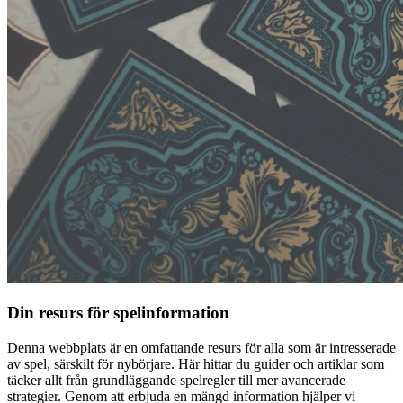
Din resurs för spelinformation
Denna webbplats är en omfattande resurs för alla som är intresserade
av spel, särskilt för nybörjare. Här hittar du guider och artiklar som
täcker allt från grundläggande spelregler till mer avancerade
strategier. Genom att erbjuda en mängd information hjälper vi