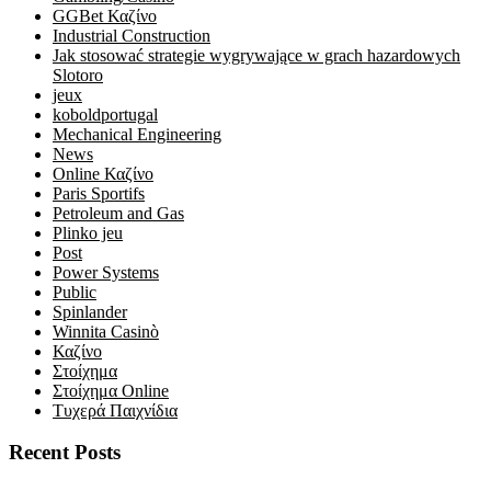
GGBet Καζίνο
Industrial Construction
Jak stosować strategie wygrywające w grach hazardowych
Slotoro
jeux
koboldportugal
Mechanical Engineering
News
Online Καζίνο
Paris Sportifs
Petroleum and Gas
Plinko jeu
Post
Power Systems
Public
Spinlander
Winnita Casinò
Καζίνο
Στοίχημα
Στοίχημα Online
Τυχερά Παιχνίδια
Recent Posts