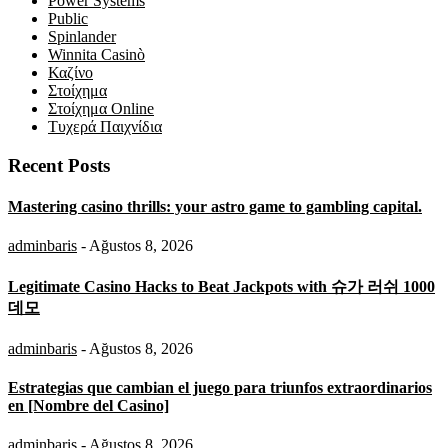
Power Systems
Public
Spinlander
Winnita Casinò
Καζίνο
Στοίχημα
Στοίχημα Online
Τυχερά Παιχνίδια
Recent Posts
Mastering casino thrills: your astro game to gambling capital.
adminbaris
- Ağustos 8, 2026
Legitimate Casino Hacks to Beat Jackpots with 슈가 러쉬 1000
데모
adminbaris
- Ağustos 8, 2026
Estrategias que cambian el juego para triunfos extraordinarios
en [Nombre del Casino]
adminbaris
- Ağustos 8, 2026