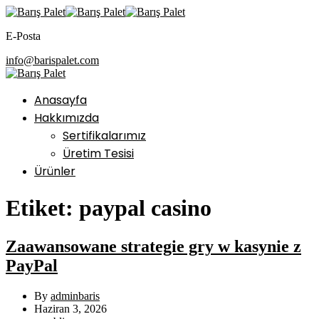
E-Posta
info@barispalet.com
Anasayfa
Hakkımızda
Sertifikalarımız
Üretim Tesisi
Ürünler
Etiket:
paypal casino
Zaawansowane strategie gry w kasynie z
PayPal
By
adminbaris
Haziran 3, 2026