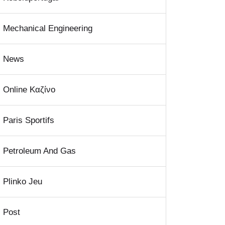
Mechanical Engineering
News
Online Καζίνο
Paris Sportifs
Petroleum And Gas
Plinko Jeu
Post