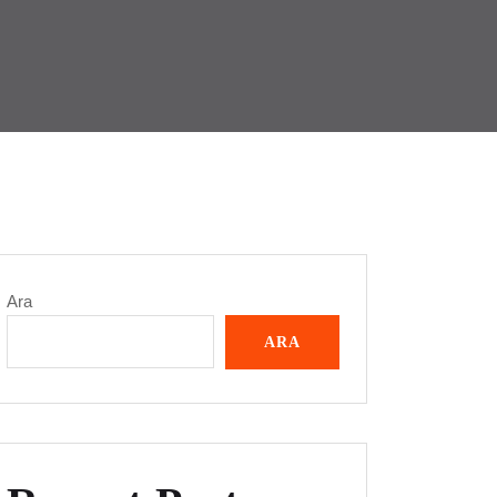
Ara
ARA