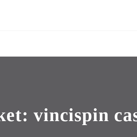
ket:
vincispin ca