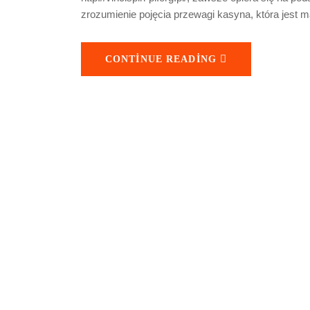
zrozumienie pojęcia przewagi kasyna, która jest
CONTINUE READING