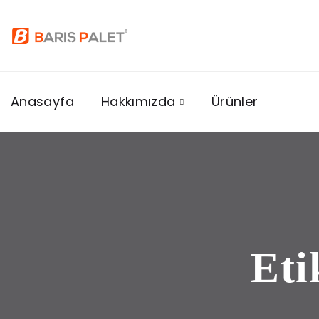
Anasayfa
Hakkımızda
Ürünler
Eti