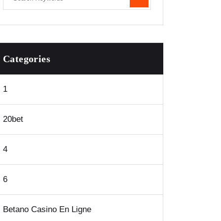
Categories
1
20bet
4
6
Betano Casino En Ligne