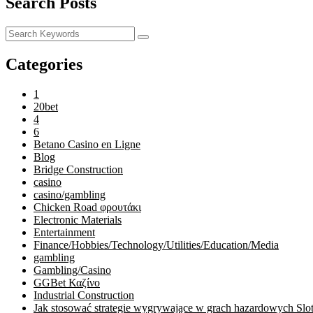
Search Posts
Categories
1
20bet
4
6
Betano Casino en Ligne
Blog
Bridge Construction
casino
casino/gambling
Chicken Road φρουτάκι
Electronic Materials
Entertainment
Finance/Hobbies/Technology/Utilities/Education/Media
gambling
Gambling/Casino
GGBet Καζίνο
Industrial Construction
Jak stosować strategie wygrywające w grach hazardowych Slo