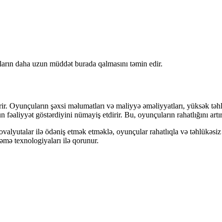
ların daha uzun müddət burada qalmasını təmin edir.
ir. Oyunçuların şəxsi məlumatları və maliyyə əməliyyatları, yüksək təhl
liyyət göstərdiyini nümayiş etdirir. Bu, oyunçuların rahatlığını artırır
ovalyutalar ilə ödəniş etmək etməklə, oyunçular rahatlıqla və təhlükəsi
ləmə texnologiyaları ilə qorunur.