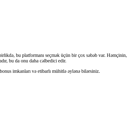
 birlikdə, bu platformanı seçmək üçün bir çox səbəb var. Həmçinin,
dır, bu da onu daha cəlbedici edir.
onus imkanları və etibarlı mühitlə əylənə bilərsiniz.