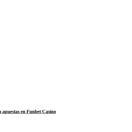
en apuestas en Funbet Casino