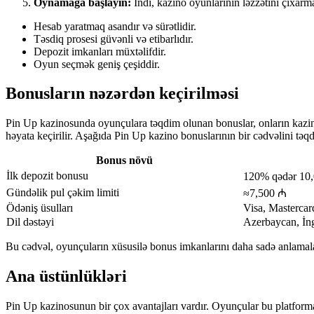
Oynamağa başlayın:
İndi, kazino oyunlarının ləzzətini çıxarm
Hesab yaratmaq asandır və sürətlidir.
Təsdiq prosesi güvənli və etibarlıdır.
Depozit imkanları müxtəlifdir.
Oyun seçmək geniş çeşiddir.
Bonusların nəzərdən keçirilməsi
Pin Up kazinosunda oyunçulara təqdim olunan bonuslar, onların kazino
həyata keçirilir. Aşağıda Pin Up kazino bonuslarının bir cədvəlini təqd
Bonus növü
İlk depozit bonusu
120% qədər 10
Gündəlik pul çəkim limiti
≈7,500 ₼
Ödəniş üsulları
Visa, Mastercard
Dil dəstəyi
Azerbaycan, İng
Bu cədvəl, oyunçuların xüsusilə bonus imkanlarını daha sadə anlamala
Ana üstünlükləri
Pin Up kazinosunun bir çox avantajları vardır. Oyunçular bu platform