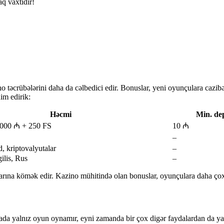
aq vaxtıdır!
 təcrübələrini daha da cəlbedici edir. Bonuslar, yeni oyunçulara cazib
im edirik:
Həcmi
Min. de
,000 ₼ + 250 FS
10 ₼
–
, kriptovalyutalar
–
ilis, Rus
–
rına kömək edir. Kazino mühitində olan bonuslar, oyunçulara daha çox i
ada yalnız oyun oynamır, eyni zamanda bir çox digər faydalardan da yara