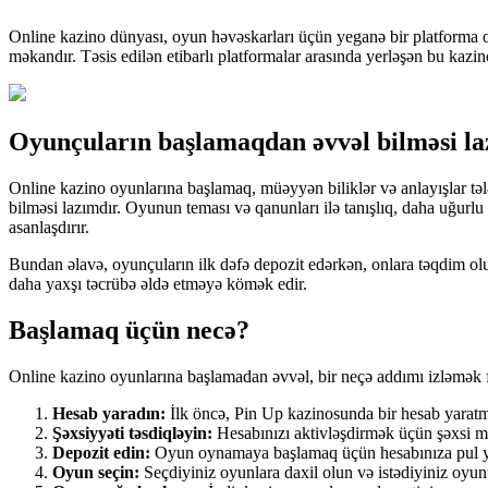
Online kazino dünyası, oyun həvəskarları üçün yeganə bir platforma 
məkandır. Təsis edilən etibarlı platformalar arasında yerləşən bu kazi
Oyunçuların başlamaqdan əvvəl bilməsi la
Online kazino oyunlarına başlamaq, müəyyən biliklər və anlayışlar t
bilməsi lazımdır. Oyunun teması və qanunları ilə tanışlıq, daha uğurlu
asanlaşdırır.
Bundan əlavə, oyunçuların ilk dəfə depozit edərkən, onlara təqdim olu
daha yaxşı təcrübə əldə etməyə kömək edir.
Başlamaq üçün necə?
Online kazino oyunlarına başlamadan əvvəl, bir neçə addımı izləmək f
Hesab yaradın:
İlk öncə, Pin Up kazinosunda bir hesab yaratma
Şəxsiyyəti təsdiqləyin:
Hesabınızı aktivləşdirmək üçün şəxsi mə
Depozit edin:
Oyun oynamaya başlamaq üçün hesabınıza pul ya
Oyun seçin:
Seçdiyiniz oyunlara daxil olun və istədiyiniz oyun