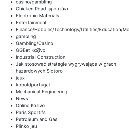
casino/gambling
Chicken Road φρουτάκι
Electronic Materials
Entertainment
Finance/Hobbies/Technology/Utilities/Education/Me
gambling
Gambling/Casino
GGBet Καζίνο
Industrial Construction
Jak stosować strategie wygrywające w grach
hazardowych Slotoro
jeux
koboldportugal
Mechanical Engineering
News
Online Καζίνο
Paris Sportifs
Petroleum and Gas
Plinko jeu