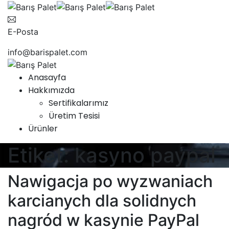
E-Posta
info@barispalet.com
Anasayfa
Hakkımızda
Sertifikalarımız
Üretim Tesisi
Ürünler
Etiket:
kasyno paypal
Nawigacja po wyzwaniach
karcianych dla solidnych
nagród w kasynie PayPal