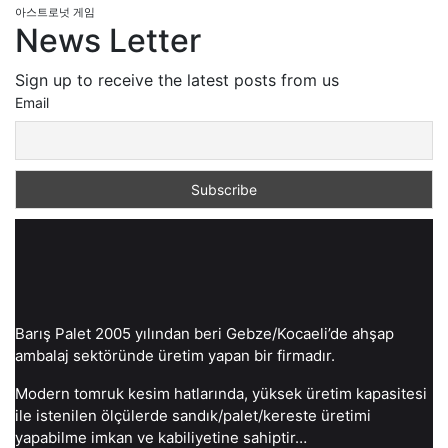
아스트로넛 게임
News Letter
Sign up to receive the latest posts from us
Email
Barış Palet 2005 yılından beri Gebze/Kocaeli’de ahşap
ambalaj sektöründe üretim yapan bir firmadır.
Modern tomruk kesim hatlarında, yüksek üretim kapasitesi
ile istenilen ölçülerde sandık/palet/kereste üretimi
yapabilme imkan ve kabiliyetine sahiptir…