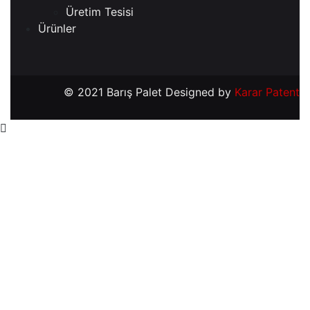
Üretim Tesisi
Ürünler
© 2021 Barış Palet Designed by
Karar Patent