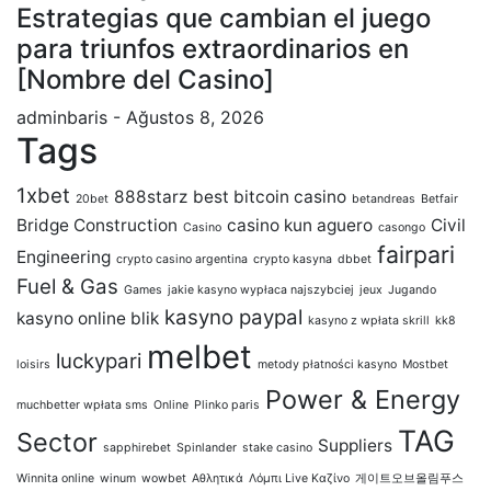
Estrategias que cambian el juego
para triunfos extraordinarios en
[Nombre del Casino]
adminbaris
- Ağustos 8, 2026
Tags
1xbet
888starz
best bitcoin casino
20bet
betandreas
Betfair
Bridge Construction
casino kun aguero
Civil
Casino
casongo
fairpari
Engineering
crypto casino argentina
crypto kasyna
dbbet
Fuel & Gas
Games
jakie kasyno wypłaca najszybciej
jeux
Jugando
kasyno paypal
kasyno online blik
kasyno z wpłata skrill
kk8
melbet
luckypari
loisirs
metody płatności kasyno
Mostbet
Power & Energy
muchbetter wpłata sms
Online
Plinko paris
TAG
Sector
Suppliers
sapphirebet
Spinlander
stake casino
Winnita online
winum
wowbet
Αθλητικά
Λόμπι Live Καζίνο
게이트오브올림푸스