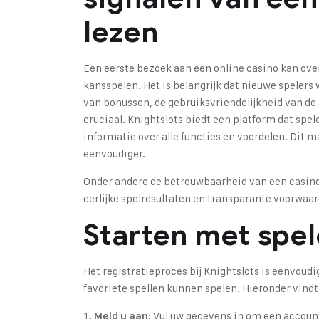
lezen
Een eerste bezoek aan een online casino kan over
kansspelen. Het is belangrijk dat nieuwe spelers
van bonussen, de gebruiksvriendelijkheid van de i
cruciaal. Knightslots biedt een platform dat spe
informatie over alle functies en voordelen. Dit m
eenvoudiger.
Onder andere de betrouwbaarheid van een casino i
eerlijke spelresultaten en transparante voorwaar
Starten met spel
Het registratieproces bij Knightslots is eenvoudi
favoriete spellen kunnen spelen. Hieronder vind
Vul uw gegevens in om een account
Meld u aan: