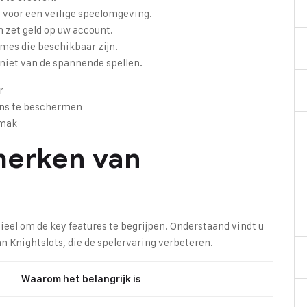
 voor een veilige speelomgeving.
 zet geld op uw account.
ames die beschikbaar zijn.
niet van de spannende spellen.
r
ens te beschermen
emak
merken van
tieel om de key features te begrijpen. Onderstaand vindt u
n Knightslots, die de spelervaring verbeteren.
Waarom het belangrijk is