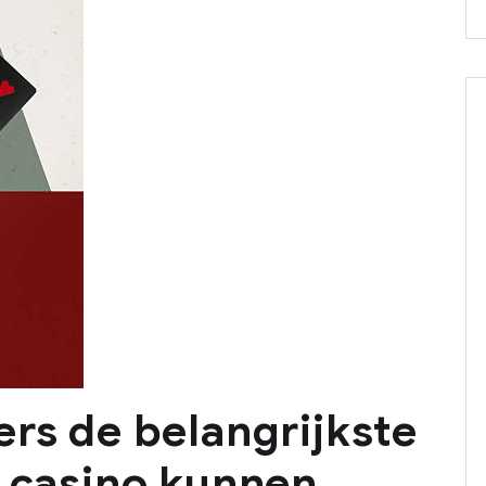
rs de belangrijkste
n casino kunnen