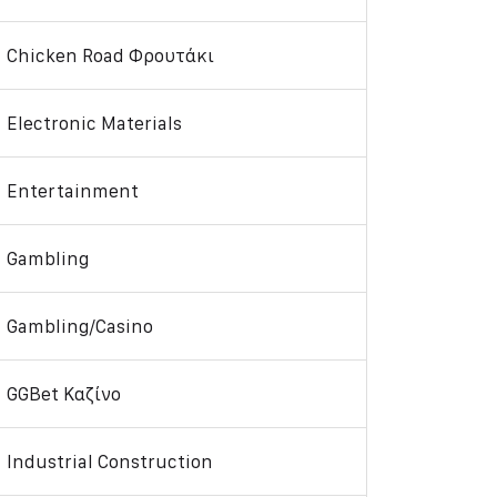
Chicken Road Φρουτάκι
Electronic Materials
Entertainment
Gambling
Gambling/Casino
GGBet Καζίνο
Industrial Construction