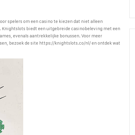
voor spelers om een casino te kiezen dat niet alleen
. Knightslots biedt een uitgebreide casinobeleving met een
 games, evenals aantrekkelijke bonussen. Voor meer
sen, bezoek de site
https://knightslots.co/nl/
en ontdek wat