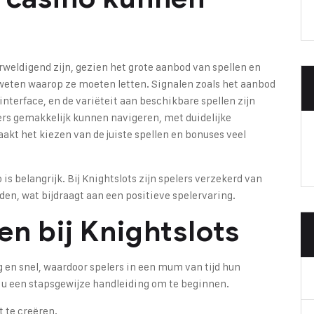
weldigend zijn, gezien het grote aanbod van spellen en
 weten waarop ze moeten letten. Signalen zoals het aanbod
nterface, en de variëteit aan beschikbare spellen zijn
lers gemakkelijk kunnen navigeren, met duidelijke
aakt het kiezen van de juiste spellen en bonuses veel
s belangrijk. Bij Knightslots zijn spelers verzekerd van
den, wat bijdraagt aan een positieve spelervaring.
en bij Knightslots
g en snel, waardoor spelers in een mum van tijd hun
t u een stapsgewijze handleiding om te beginnen.
 te creëren.