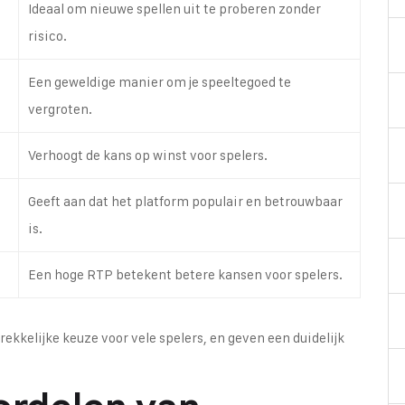
Ideaal om nieuwe spellen uit te proberen zonder
risico.
Een geweldige manier om je speeltegoed te
vergroten.
Verhoogt de kans op winst voor spelers.
Geeft aan dat het platform populair en betrouwbaar
is.
Een hoge RTP betekent betere kansen voor spelers.
kkelijke keuze voor vele spelers, en geven een duidelijk