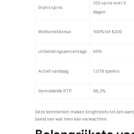
100 spins over 5
Gratis spins
dagen
Welkomstbonus
100% tot €200
Uitbetalingspercentage
95%
Actief vandaag
1.078 spelers
Gemiddelde RTP
96,2%
Deze kenmerken maken Knightslots tot een aantre
beeld van wat men kan verwachten.