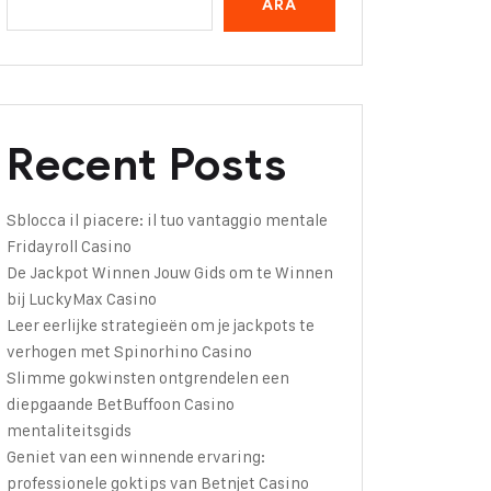
ARA
Recent Posts
Sblocca il piacere: il tuo vantaggio mentale
Fridayroll Casino
De Jackpot Winnen Jouw Gids om te Winnen
bij LuckyMax Casino
Leer eerlijke strategieën om je jackpots te
verhogen met Spinorhino Casino
Slimme gokwinsten ontgrendelen een
diepgaande BetBuffoon Casino
mentaliteitsgids
Geniet van een winnende ervaring:
professionele goktips van Betnjet Casino