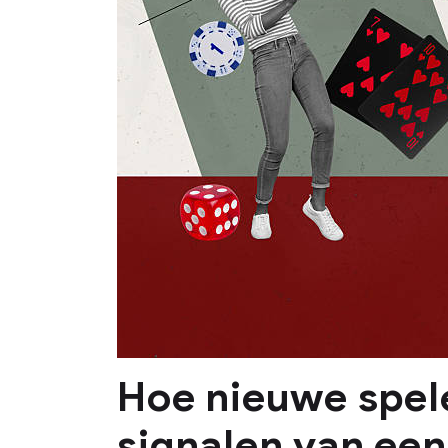
Hoe nieuwe spele
signalen van ee