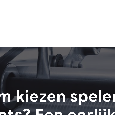
 kiezen spele
ots? Een eerlij