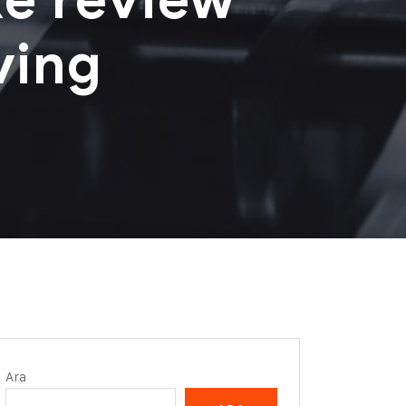
ving
Ara