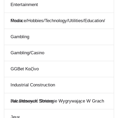
Entertainment
Finance/Hobbies/Technology/Utilities/Education/Media
Gambling
Gambling/Casino
GGBet Καζίνο
Industrial Construction
Jak Stosować Strategie Wygrywające W Grach Hazardowych Slotoro
Jeux