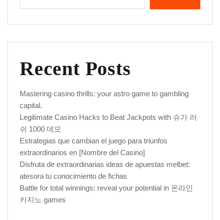
Recent Posts
Mastering casino thrills: your astro game to gambling
capital.
Legitimate Casino Hacks to Beat Jackpots with 슈가 러
쉬 1000 데모
Estrategias que cambian el juego para triunfos
extraordinarios en [Nombre del Casino]
Disfruta de extraordinarias ideas de apuestas melbet:
atesora tu conocimiento de fichas
Battle for total winnings: reveal your potential in 온라인
카지노 games