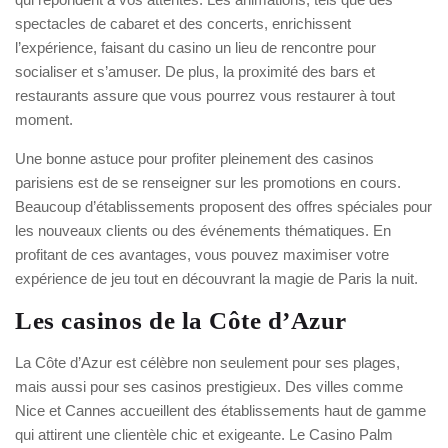
spectacles de cabaret et des concerts, enrichissent
l’expérience, faisant du casino un lieu de rencontre pour
socialiser et s’amuser. De plus, la proximité des bars et
restaurants assure que vous pourrez vous restaurer à tout
moment.
Une bonne astuce pour profiter pleinement des casinos
parisiens est de se renseigner sur les promotions en cours.
Beaucoup d’établissements proposent des offres spéciales pour
les nouveaux clients ou des événements thématiques. En
profitant de ces avantages, vous pouvez maximiser votre
expérience de jeu tout en découvrant la magie de Paris la nuit.
Les casinos de la Côte d’Azur
La Côte d’Azur est célèbre non seulement pour ses plages,
mais aussi pour ses casinos prestigieux. Des villes comme
Nice et Cannes accueillent des établissements haut de gamme
qui attirent une clientèle chic et exigeante. Le Casino Palm