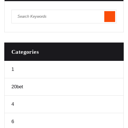
Categories
1
20bet
4
6