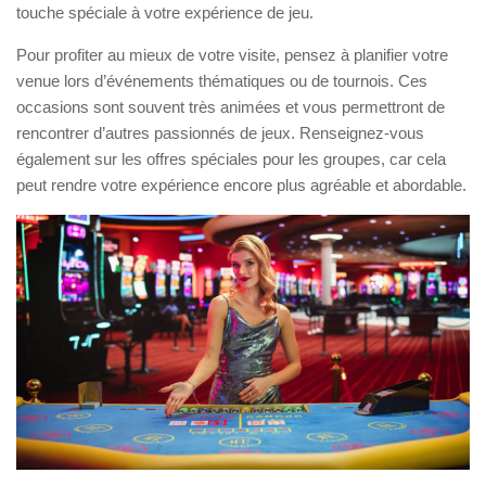
touche spéciale à votre expérience de jeu.
Pour profiter au mieux de votre visite, pensez à planifier votre
venue lors d’événements thématiques ou de tournois. Ces
occasions sont souvent très animées et vous permettront de
rencontrer d’autres passionnés de jeux. Renseignez-vous
également sur les offres spéciales pour les groupes, car cela
peut rendre votre expérience encore plus agréable et abordable.