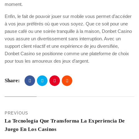
moment.
Enfin, le fait de pouvoir jouer sur mobile vous permet d’accéder
à vos jeux préférés où que vous soyez. Que ce soit pour une
pause café ou une soirée tranquille à la maison, Donbet Casino
vous assure un divertissement sans interruption. Avec un
support client réactif et une expérience de jeu diversifiée,
Donbet Casino se positionne comme une plateforme de choix
pour tous les amoureux des jeux d’argent.
Share:
PREVIOUS
La Tecnología Que Transforma La Experiencia De
Juego En Los Casinos