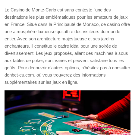
Le Casino de Monte-Carlo est sans conteste l’une des
destinations les plus emblématiques pour les amateurs de jeux
en France. Situé dans la Principauté de Monaco, ce casino offre
une atmosphère luxueuse qui attire des visiteurs du monde
entier. Avec son architecture majestueuse et ses jardins
enchanteurs, il constitue le cadre idéal pour une soirée de
divertissement. Les jeux proposés, allant des machines à sous
aux tables de poker, sont variés et peuvent satisfaire tous les
goûts. Pour découvrir d’autres options, n’hésitez pas à consulter
donbet-eu.com
, où vous trouverez des informations
supplémentaires sur les jeux en ligne.