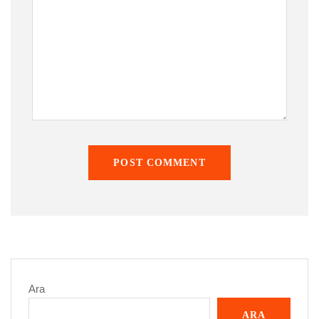
POST COMMENT
Ara
ARA