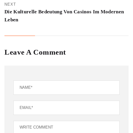
NEXT
Die Kulturelle Bedeutung Von Casinos Im Modernen
Leben
Leave A Comment