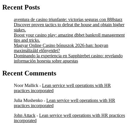
Recent Posts
aventura de casino triunfante: victorias seguras con 888starz
Discover proven tactics to defeat the house and obtain higher
stakes.
Boost your casino play: amazing dbbet bankroll management
tips and tricks.
Magyar Online Casino bónuszok 2026-ban: hogyan
maximálizáld előnyeidet?
Dominando la experiencia en Sapphirebet casino: revelando
información honesta sobre apuestas
Recent Comments
Noor Mallick
-
Lean service well operations with HR
practices incorporated
Julia Mushenko
-
Lean service well operations with HR
practices incorporated
John Attack
-
Lean service well operations with HR practices
incorporated