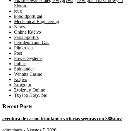
Jak stosować strategie wygrywające w grach hazardowych
Slotoro
jeux
koboldportugal
Mechanical Engineering
News
Online Καζίνο
Paris Sportifs
Petroleum and Gas
Plinko jeu
Post
Power Systems
Public
Spinlander
Winnita Casinò
Καζίνο
Στοίχημα
Στοίχημα Online
Τυχερά Παιχνίδια
Recent Posts
aventura de casino triunfante: victorias seguras con 888starz
adminbaris
- Ağustos 7, 2026