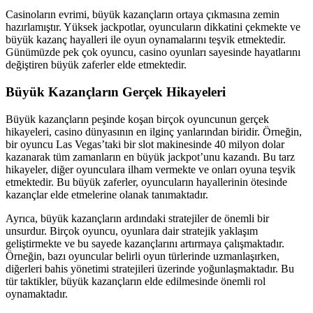
Casinoların evrimi, büyük kazançların ortaya çıkmasına zemin
hazırlamıştır. Yüksek jackpotlar, oyuncuların dikkatini çekmekte ve
büyük kazanç hayalleri ile oyun oynamalarını teşvik etmektedir.
Günümüzde pek çok oyuncu, casino oyunları sayesinde hayatlarını
değiştiren büyük zaferler elde etmektedir.
Büyük Kazançların Gerçek Hikayeleri
Büyük kazançların peşinde koşan birçok oyuncunun gerçek
hikayeleri, casino dünyasının en ilginç yanlarından biridir. Örneğin,
bir oyuncu Las Vegas’taki bir slot makinesinde 40 milyon dolar
kazanarak tüm zamanların en büyük jackpot’unu kazandı. Bu tarz
hikayeler, diğer oyunculara ilham vermekte ve onları oyuna teşvik
etmektedir. Bu büyük zaferler, oyuncuların hayallerinin ötesinde
kazançlar elde etmelerine olanak tanımaktadır.
Ayrıca, büyük kazançların ardındaki stratejiler de önemli bir
unsurdur. Birçok oyuncu, oyunlara dair stratejik yaklaşım
geliştirmekte ve bu sayede kazançlarını artırmaya çalışmaktadır.
Örneğin, bazı oyuncular belirli oyun türlerinde uzmanlaşırken,
diğerleri bahis yönetimi stratejileri üzerinde yoğunlaşmaktadır. Bu
tür taktikler, büyük kazançların elde edilmesinde önemli rol
oynamaktadır.