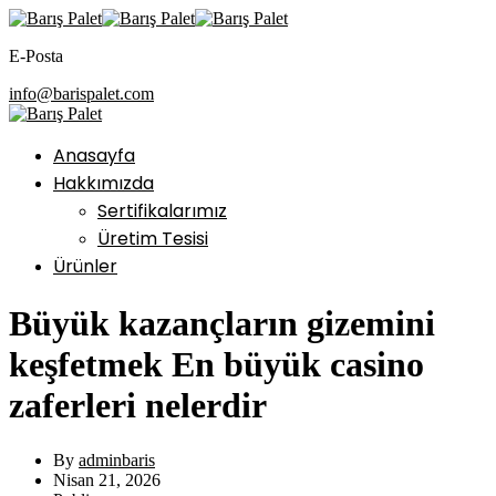
E-Posta
info@barispalet.com
Anasayfa
Hakkımızda
Sertifikalarımız
Üretim Tesisi
Ürünler
Büyük kazançların gizemini
keşfetmek En büyük casino
zaferleri nelerdir
By
adminbaris
Nisan 21, 2026