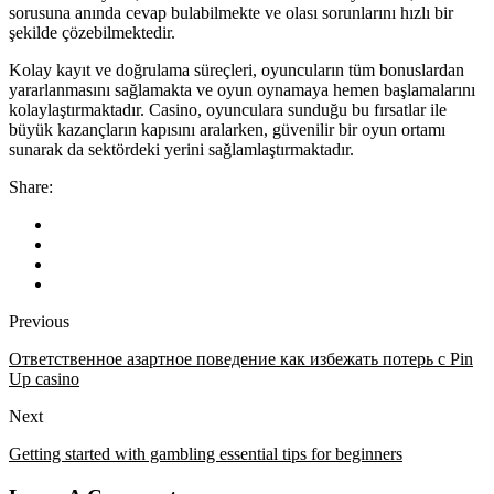
sorusuna anında cevap bulabilmekte ve olası sorunlarını hızlı bir
şekilde çözebilmektedir.
Kolay kayıt ve doğrulama süreçleri, oyuncuların tüm bonuslardan
yararlanmasını sağlamakta ve oyun oynamaya hemen başlamalarını
kolaylaştırmaktadır. Casino, oyunculara sunduğu bu fırsatlar ile
büyük kazançların kapısını aralarken, güvenilir bir oyun ortamı
sunarak da sektördeki yerini sağlamlaştırmaktadır.
Share:
Previous
Ответственное азартное поведение как избежать потерь с Pin
Up casino
Next
Getting started with gambling essential tips for beginners