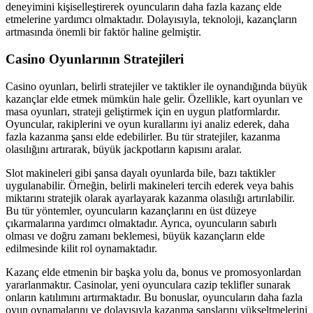
deneyimini kişiselleştirerek oyuncuların daha fazla kazanç elde
etmelerine yardımcı olmaktadır. Dolayısıyla, teknoloji, kazançların
artmasında önemli bir faktör haline gelmiştir.
Casino Oyunlarının Stratejileri
Casino oyunları, belirli stratejiler ve taktikler ile oynandığında büyük
kazançlar elde etmek mümkün hale gelir. Özellikle, kart oyunları ve
masa oyunları, strateji geliştirmek için en uygun platformlardır.
Oyuncular, rakiplerini ve oyun kurallarını iyi analiz ederek, daha
fazla kazanma şansı elde edebilirler. Bu tür stratejiler, kazanma
olasılığını artırarak, büyük jackpotların kapısını aralar.
Slot makineleri gibi şansa dayalı oyunlarda bile, bazı taktikler
uygulanabilir. Örneğin, belirli makineleri tercih ederek veya bahis
miktarını stratejik olarak ayarlayarak kazanma olasılığı artırılabilir.
Bu tür yöntemler, oyuncuların kazançlarını en üst düzeye
çıkarmalarına yardımcı olmaktadır. Ayrıca, oyuncuların sabırlı
olması ve doğru zamanı beklemesi, büyük kazançların elde
edilmesinde kilit rol oynamaktadır.
Kazanç elde etmenin bir başka yolu da, bonus ve promosyonlardan
yararlanmaktır. Casinolar, yeni oyunculara cazip teklifler sunarak
onların katılımını artırmaktadır. Bu bonuslar, oyuncuların daha fazla
oyun oynamalarını ve dolayısıyla kazanma şanslarını yükseltmelerini