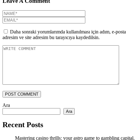
Leave A Comment
Daha sonraki yorumlarımda kullanılması için adım, e-posta
adresim ve site adresim bu tarayıcıya kaydedilsin.
POST COMMENT
Ara
Ara
Recent Posts
Mastering casino thrills: your astro game to gambling capital.