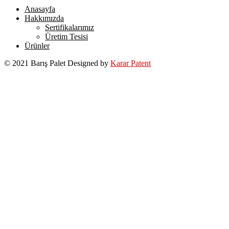
Anasayfa
Hakkımızda
Sertifikalarımız
Üretim Tesisi
Ürünler
© 2021 Barış Palet Designed by
Karar Patent