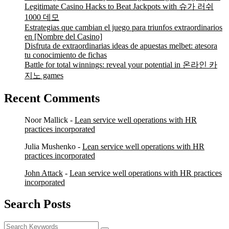
Legitimate Casino Hacks to Beat Jackpots with 슈가 러쉬
1000 데모
Estrategias que cambian el juego para triunfos extraordinarios
en [Nombre del Casino]
Disfruta de extraordinarias ideas de apuestas melbet: atesora
tu conocimiento de fichas
Battle for total winnings: reveal your potential in 온라인 카
지노 games
Recent Comments
Noor Mallick
-
Lean service well operations with HR
practices incorporated
Julia Mushenko
-
Lean service well operations with HR
practices incorporated
John Attack
-
Lean service well operations with HR practices
incorporated
Search Posts