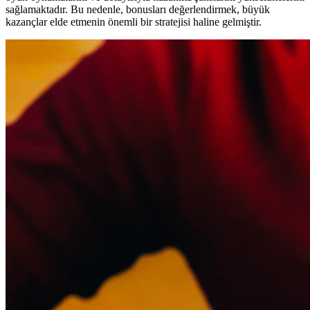
sağlamaktadır. Bu nedenle, bonusları değerlendirmek, büyük
kazançlar elde etmenin önemli bir stratejisi haline gelmiştir.