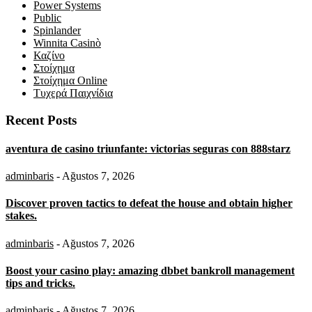
Power Systems
Public
Spinlander
Winnita Casinò
Καζίνο
Στοίχημα
Στοίχημα Online
Τυχερά Παιχνίδια
Recent Posts
aventura de casino triunfante: victorias seguras con 888starz
adminbaris
- Ağustos 7, 2026
Discover proven tactics to defeat the house and obtain higher
stakes.
adminbaris
- Ağustos 7, 2026
Boost your casino play: amazing dbbet bankroll management
tips and tricks.
adminbaris
- Ağustos 7, 2026