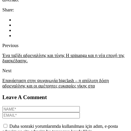
Share:
Previous
Ένα ταξίδι αδρεναλίνης και τύχης Η spinanga και η νέα εποχή της
διασκέδασης.
Next
Επανάσταση στην ψυχαγωγία bigclash – η απόλυτη δόση
αδρεναλίνης και οι αμέτρητες ευκαιρίες νίκης στα
Leave A Comment
Daha sonraki yorumlarımda kullanılması için adım, e-posta