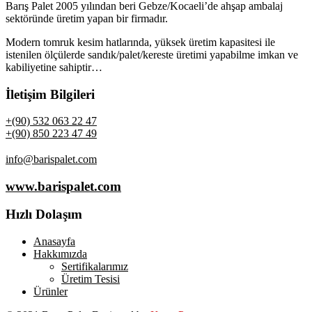
Barış Palet 2005 yılından beri Gebze/Kocaeli’de ahşap ambalaj
sektöründe üretim yapan bir firmadır.
Modern tomruk kesim hatlarında, yüksek üretim kapasitesi ile
istenilen ölçülerde sandık/palet/kereste üretimi yapabilme imkan ve
kabiliyetine sahiptir…
İletişim Bilgileri
+(90) 532 063 22 47
+(90) 850 223 47 49
info@barispalet.com
www.barispalet.com
Hızlı Dolaşım
Anasayfa
Hakkımızda
Sertifikalarımız
Üretim Tesisi
Ürünler