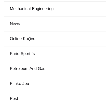
Mechanical Engineering
News
Online Καζίνο
Paris Sportifs
Petroleum And Gas
Plinko Jeu
Post