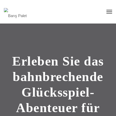
Erleben Sie das
bahnbrechende
Glücksspiel-
Abenteuer für