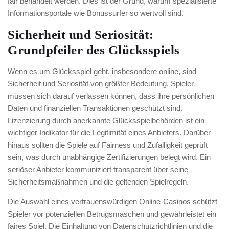
fair behandelt werden. Dies ist der Grund, warum spezialisierte
Informationsportale wie Bonussurfer so wertvoll sind.
Sicherheit und Seriosität:
Grundpfeiler des Glücksspiels
Wenn es um Glücksspiel geht, insbesondere online, sind
Sicherheit und Seriosität von größter Bedeutung. Spieler
müssen sich darauf verlassen können, dass ihre persönlichen
Daten und finanziellen Transaktionen geschützt sind.
Lizenzierung durch anerkannte Glücksspielbehörden ist ein
wichtiger Indikator für die Legitimität eines Anbieters. Darüber
hinaus sollten die Spiele auf Fairness und Zufälligkeit geprüft
sein, was durch unabhängige Zertifizierungen belegt wird. Ein
seriöser Anbieter kommuniziert transparent über seine
Sicherheitsmaßnahmen und die geltenden Spielregeln.
Die Auswahl eines vertrauenswürdigen Online-Casinos schützt
Spieler vor potenziellen Betrugsmaschen und gewährleistet ein
faires Spiel. Die Einhaltung von Datenschutzrichtlinien und die