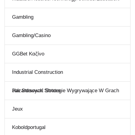
Gambling
Gambling/Casino
GGBet Καζίνο
Industrial Construction
Jak Stosować Strategie Wygrywające W Grach Hazardowych Slotoro
Jeux
Koboldportugal