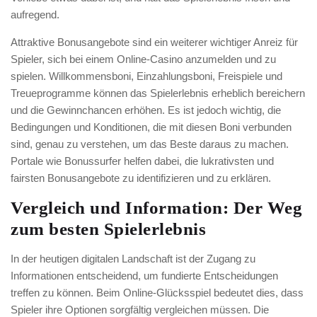
aufregend.
Attraktive Bonusangebote sind ein weiterer wichtiger Anreiz für
Spieler, sich bei einem Online-Casino anzumelden und zu
spielen. Willkommensboni, Einzahlungsboni, Freispiele und
Treueprogramme können das Spielerlebnis erheblich bereichern
und die Gewinnchancen erhöhen. Es ist jedoch wichtig, die
Bedingungen und Konditionen, die mit diesen Boni verbunden
sind, genau zu verstehen, um das Beste daraus zu machen.
Portale wie Bonussurfer helfen dabei, die lukrativsten und
fairsten Bonusangebote zu identifizieren und zu erklären.
Vergleich und Information: Der Weg
zum besten Spielerlebnis
In der heutigen digitalen Landschaft ist der Zugang zu
Informationen entscheidend, um fundierte Entscheidungen
treffen zu können. Beim Online-Glücksspiel bedeutet dies, dass
Spieler ihre Optionen sorgfältig vergleichen müssen. Die