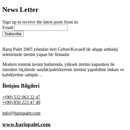
News Letter
Sign up to receive the latest posts from us
Email
Barış Palet 2005 yılından beri Gebze/Kocaeli’de ahşap ambalaj
sektöründe üretim yapan bir firmadır.
Modern tomruk kesim hatlarında, yüksek üretim kapasitesi ile
istenilen ölçülerde sandık/palet/kereste üretimi yapabilme imkan ve
kabiliyetine sahiptir…
İletişim Bilgileri
+(90) 532 063 22 47
+(90) 850 223 47 49
info@barispalet.com
www.barispalet.com