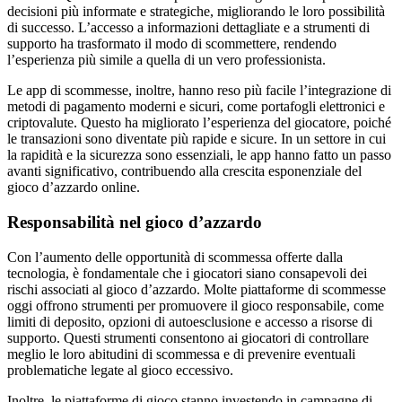
decisioni più informate e strategiche, migliorando le loro possibilità
di successo. L’accesso a informazioni dettagliate e a strumenti di
supporto ha trasformato il modo di scommettere, rendendo
l’esperienza più simile a quella di un vero professionista.
Le app di scommesse, inoltre, hanno reso più facile l’integrazione di
metodi di pagamento moderni e sicuri, come portafogli elettronici e
criptovalute. Questo ha migliorato l’esperienza del giocatore, poiché
le transazioni sono diventate più rapide e sicure. In un settore in cui
la rapidità e la sicurezza sono essenziali, le app hanno fatto un passo
avanti significativo, contribuendo alla crescita esponenziale del
gioco d’azzardo online.
Responsabilità nel gioco d’azzardo
Con l’aumento delle opportunità di scommessa offerte dalla
tecnologia, è fondamentale che i giocatori siano consapevoli dei
rischi associati al gioco d’azzardo. Molte piattaforme di scommesse
oggi offrono strumenti per promuovere il gioco responsabile, come
limiti di deposito, opzioni di autoesclusione e accesso a risorse di
supporto. Questi strumenti consentono ai giocatori di controllare
meglio le loro abitudini di scommessa e di prevenire eventuali
problematiche legate al gioco eccessivo.
Inoltre, le piattaforme di gioco stanno investendo in campagne di