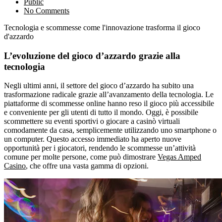
Public
No Comments
Tecnologia e scommesse come l'innovazione trasforma il gioco
d'azzardo
L’evoluzione del gioco d’azzardo grazie alla
tecnologia
Negli ultimi anni, il settore del gioco d’azzardo ha subito una
trasformazione radicale grazie all’avanzamento della tecnologia. Le
piattaforme di scommesse online hanno reso il gioco più accessibile
e conveniente per gli utenti di tutto il mondo. Oggi, è possibile
scommettere su eventi sportivi o giocare a casinò virtuali
comodamente da casa, semplicemente utilizzando uno smartphone o
un computer. Questo accesso immediato ha aperto nuove
opportunità per i giocatori, rendendo le scommesse un’attività
comune per molte persone, come può dimostrare
Vegas Amped
Casino
, che offre una vasta gamma di opzioni.