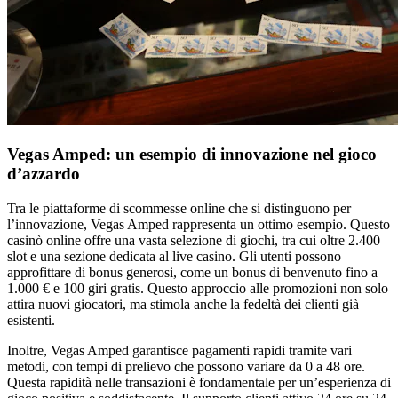
Vegas Amped: un esempio di innovazione nel gioco
d’azzardo
Tra le piattaforme di scommesse online che si distinguono per
l’innovazione, Vegas Amped rappresenta un ottimo esempio. Questo
casinò online offre una vasta selezione di giochi, tra cui oltre 2.400
slot e una sezione dedicata al live casino. Gli utenti possono
approfittare di bonus generosi, come un bonus di benvenuto fino a
1.000 € e 100 giri gratis. Questo approccio alle promozioni non solo
attira nuovi giocatori, ma stimola anche la fedeltà dei clienti già
esistenti.
Inoltre, Vegas Amped garantisce pagamenti rapidi tramite vari
metodi, con tempi di prelievo che possono variare da 0 a 48 ore.
Questa rapidità nelle transazioni è fondamentale per un’esperienza di