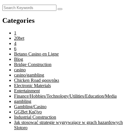
Categories
1
20bet
4
6
Betano Casino en Ligne
Blog
Bridge Construction
casino
casino/gambling
Chicken Road φρουτάκι
Electronic Materials
Entertainment
Finance/Hobbies/Technology/Utilities/Education/Media
gambling
Gambling/Casino
GGBet Καζίνο
Industrial Construction
Jak stosować strategie wygrywające w grach hazardowych
Slotoro