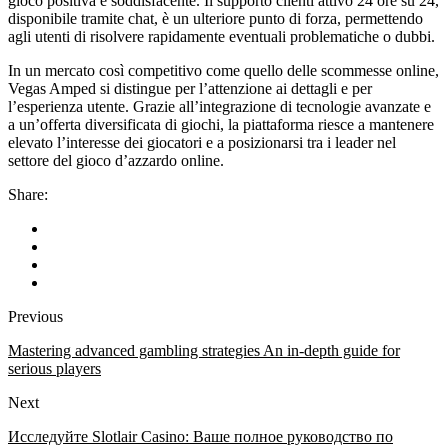
gioco positiva e soddisfacente. Il supporto clienti attivo 24 ore su 24,
disponibile tramite chat, è un ulteriore punto di forza, permettendo
agli utenti di risolvere rapidamente eventuali problematiche o dubbi.
In un mercato così competitivo come quello delle scommesse online,
Vegas Amped si distingue per l’attenzione ai dettagli e per
l’esperienza utente. Grazie all’integrazione di tecnologie avanzate e
a un’offerta diversificata di giochi, la piattaforma riesce a mantenere
elevato l’interesse dei giocatori e a posizionarsi tra i leader nel
settore del gioco d’azzardo online.
Share:
Previous
Mastering advanced gambling strategies An in-depth guide for
serious players
Next
Исследуйте Slotlair Casino: Ваше полное руководство по