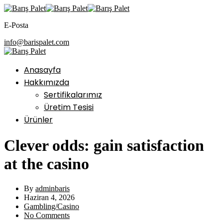
E-Posta
info@barispalet.com
Anasayfa
Hakkımızda
Sertifikalarımız
Üretim Tesisi
Ürünler
Clever odds: gain satisfaction
at the casino
By
adminbaris
Haziran 4, 2026
Gambling/Casino
No Comments