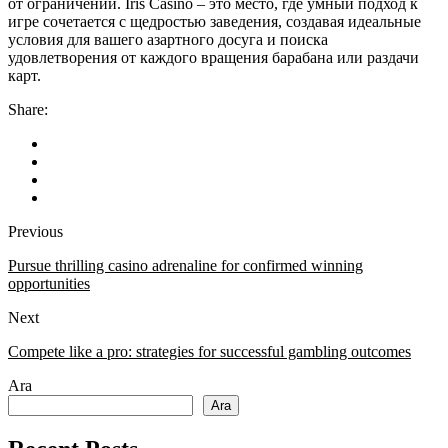
от ограничений. Iris Casino – это место, где умный подход к
игре сочетается с щедростью заведения, создавая идеальные
условия для вашего азартного досуга и поиска
удовлетворения от каждого вращения барабана или раздачи
карт.
Share:
Previous
Pursue thrilling casino adrenaline for confirmed winning
opportunities
Next
Compete like a pro: strategies for successful gambling outcomes
Ara
Ara