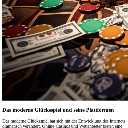
Das moderne Glücksspiel und seine Plattformen
Das moderne Glücksspiel hat sich mit der Entwicklung des Internets
dramatisch verändert. Online-Casinos und Wettanbieter bieten eine