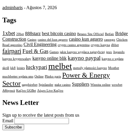
adminbaris
- Ağustos 7, 2026
Tags
1xbet
888starz
best bitcoin casino
Bridge
20bet
Betano Site Officiel
Betfair
Construction
casino kun aguero
Casino
casino del kun aguero
casongo
Chicken
Civil Engineering
Road φρουτάκι
crypto casino argentina
crypto kasyna
dbbet
fairpari
Fuel & Gas
Games
jakie kasyno wypłaca najszybciej
jeux
Jugando
kasyno paypal
kasyno online blik
kasyno kryptowaluty
kasyno z wpłata
melbet
luckypari
skrill
kk8
loisirs
metody płatności kasyno
Mostbet
Power & Energy
muchbetter wpłata sms
Online
Plinko paris
Sector
Suppliers
sapphirebet
Spinlander
stake casino
Winnita online
wowbet
Αθλητικά
Καζίνο GGBet
Λόμπι Live Καζίνο
News Letter
Sign up to receive the latest posts from us
Email