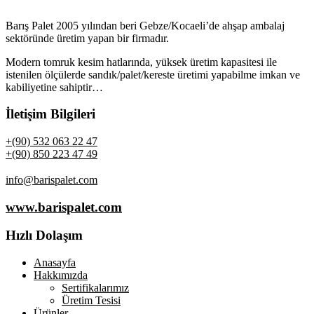
Barış Palet 2005 yılından beri Gebze/Kocaeli’de ahşap ambalaj
sektöründe üretim yapan bir firmadır.
Modern tomruk kesim hatlarında, yüksek üretim kapasitesi ile
istenilen ölçülerde sandık/palet/kereste üretimi yapabilme imkan ve
kabiliyetine sahiptir…
İletişim Bilgileri
+(90) 532 063 22 47
+(90) 850 223 47 49
info@barispalet.com
www.barispalet.com
Hızlı Dolaşım
Anasayfa
Hakkımızda
Sertifikalarımız
Üretim Tesisi
Ürünler