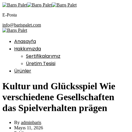
E-Posta
info@barispalet.com
Anasayfa
Hakkımızda
Sertifikalarımız
Üretim Tesisi
Ürünler
Kultur und Glücksspiel Wie
verschiedene Gesellschaften
das Spielverhalten prägen
By
adminbaris
Mayıs 11, 2026