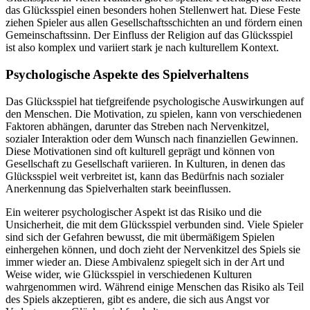
das Glücksspiel einen besonders hohen Stellenwert hat. Diese Feste
ziehen Spieler aus allen Gesellschaftsschichten an und fördern einen
Gemeinschaftssinn. Der Einfluss der Religion auf das Glücksspiel
ist also komplex und variiert stark je nach kulturellem Kontext.
Psychologische Aspekte des Spielverhaltens
Das Glücksspiel hat tiefgreifende psychologische Auswirkungen auf
den Menschen. Die Motivation, zu spielen, kann von verschiedenen
Faktoren abhängen, darunter das Streben nach Nervenkitzel,
sozialer Interaktion oder dem Wunsch nach finanziellen Gewinnen.
Diese Motivationen sind oft kulturell geprägt und können von
Gesellschaft zu Gesellschaft variieren. In Kulturen, in denen das
Glücksspiel weit verbreitet ist, kann das Bedürfnis nach sozialer
Anerkennung das Spielverhalten stark beeinflussen.
Ein weiterer psychologischer Aspekt ist das Risiko und die
Unsicherheit, die mit dem Glücksspiel verbunden sind. Viele Spieler
sind sich der Gefahren bewusst, die mit übermäßigem Spielen
einhergehen können, und doch zieht der Nervenkitzel des Spiels sie
immer wieder an. Diese Ambivalenz spiegelt sich in der Art und
Weise wider, wie Glücksspiel in verschiedenen Kulturen
wahrgenommen wird. Während einige Menschen das Risiko als Teil
des Spiels akzeptieren, gibt es andere, die sich aus Angst vor