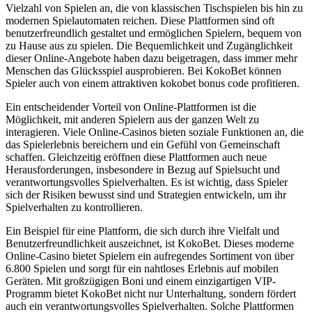
Vielzahl von Spielen an, die von klassischen Tischspielen bis hin zu
modernen Spielautomaten reichen. Diese Plattformen sind oft
benutzerfreundlich gestaltet und ermöglichen Spielern, bequem von
zu Hause aus zu spielen. Die Bequemlichkeit und Zugänglichkeit
dieser Online-Angebote haben dazu beigetragen, dass immer mehr
Menschen das Glücksspiel ausprobieren. Bei KokoBet können
Spieler auch von einem attraktiven kokobet bonus code profitieren.
Ein entscheidender Vorteil von Online-Plattformen ist die
Möglichkeit, mit anderen Spielern aus der ganzen Welt zu
interagieren. Viele Online-Casinos bieten soziale Funktionen an, die
das Spielerlebnis bereichern und ein Gefühl von Gemeinschaft
schaffen. Gleichzeitig eröffnen diese Plattformen auch neue
Herausforderungen, insbesondere in Bezug auf Spielsucht und
verantwortungsvolles Spielverhalten. Es ist wichtig, dass Spieler
sich der Risiken bewusst sind und Strategien entwickeln, um ihr
Spielverhalten zu kontrollieren.
Ein Beispiel für eine Plattform, die sich durch ihre Vielfalt und
Benutzerfreundlichkeit auszeichnet, ist KokoBet. Dieses moderne
Online-Casino bietet Spielern ein aufregendes Sortiment von über
6.800 Spielen und sorgt für ein nahtloses Erlebnis auf mobilen
Geräten. Mit großzügigen Boni und einem einzigartigen VIP-
Programm bietet KokoBet nicht nur Unterhaltung, sondern fördert
auch ein verantwortungsvolles Spielverhalten. Solche Plattformen