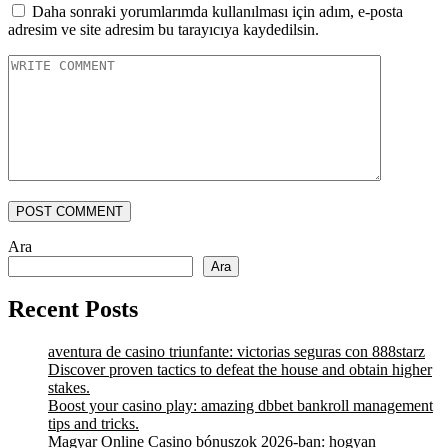
Daha sonraki yorumlarımda kullanılması için adım, e-posta
adresim ve site adresim bu tarayıcıya kaydedilsin.
POST COMMENT
Ara
Ara
Recent Posts
aventura de casino triunfante: victorias seguras con 888starz
Discover proven tactics to defeat the house and obtain higher
stakes.
Boost your casino play: amazing dbbet bankroll management
tips and tricks.
Magyar Online Casino bónuszok 2026-ban: hogyan