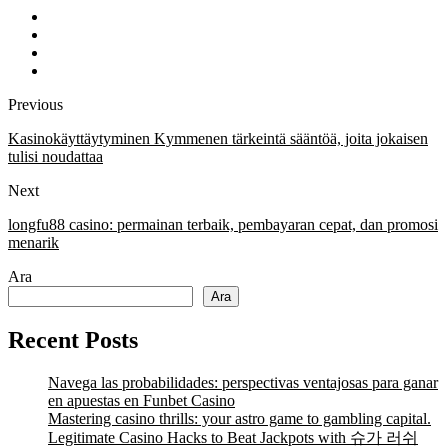
Previous
Kasinokäyttäytyminen Kymmenen tärkeintä sääntöä, joita jokaisen
tulisi noudattaa
Next
longfu88 casino: permainan terbaik, pembayaran cepat, dan promosi
menarik
Ara
Ara
Recent Posts
Navega las probabilidades: perspectivas ventajosas para ganar
en apuestas en Funbet Casino
Mastering casino thrills: your astro game to gambling capital.
Legitimate Casino Hacks to Beat Jackpots with 슈가 러쉬