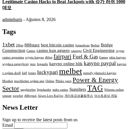
Legitimate Casino Hacks to Beat Jackpots with 슈가 러쉬 1000
데모
adminbaris
- Ağustos 8, 2026
Tags
1xbet
888starz
best bitcoin casino
Bridge
20bet
betandreas
Betfair
Construction
casino kun aguero
Civil Engineering
Casino
casongo
crypto
fairpari
Fuel & Gas
casino argentina
crypto kasyna
dbbet
Games
jakie kasyno
kasyno paypal
kasyno online blik
wypłaca najszybciej
jeux
Jugando
kasyno
melbet
luckypari
z wpłata skrill
kk8
loisirs
metody płatności kasyno
Power & Energy
Mostbet
muchbetter wpłata sms
Online
Plinko paris
TAG
Sector
Suppliers
sapphirebet
Spinlander
stake casino
Winnita online
winum
wowbet
Αθλητικά
Λόμπι Live Καζίνο
게이트오브올림푸스
아스트로넛 게임
News Letter
Sign up to receive the latest posts from us
Email