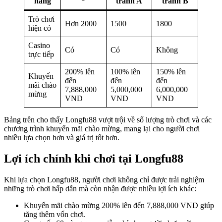
năng
tranh A
tranh B
Trò chơi
Hơn 2000
1500
1800
hiện có
Casino
Có
Có
Không
trực tiếp
200% lên
100% lên
150% lên
Khuyến
đến
đến
đến
mãi chào
7,888,000
5,000,000
6,000,000
mừng
VND
VND
VND
Bảng trên cho thấy Longfu88 vượt trội về số lượng trò chơi và các
chương trình khuyến mãi chào mừng, mang lại cho người chơi
nhiều lựa chọn hơn và giá trị tốt hơn.
Lợi ích chính khi chơi tại Longfu88
Khi lựa chọn Longfu88, người chơi không chỉ được trải nghiệm
những trò chơi hấp dẫn mà còn nhận được nhiều lợi ích khác:
Khuyến mãi chào mừng 200% lên đến 7,888,000 VND giúp
tăng thêm vốn chơi.