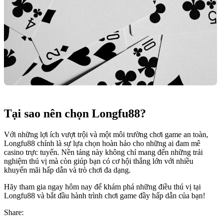
Tại sao nên chọn Longfu88?
Với những lợi ích vượt trội và một môi trường chơi game an toàn,
Longfu88 chính là sự lựa chọn hoàn hảo cho những ai đam mê
casino trực tuyến. Nền tảng này không chỉ mang đến những trải
nghiệm thú vị mà còn giúp bạn có cơ hội thắng lớn với nhiều
khuyến mãi hấp dẫn và trò chơi đa dạng.
Hãy tham gia ngay hôm nay để khám phá những điều thú vị tại
Longfu88 và bắt đầu hành trình chơi game đầy hấp dẫn của bạn!
Share: