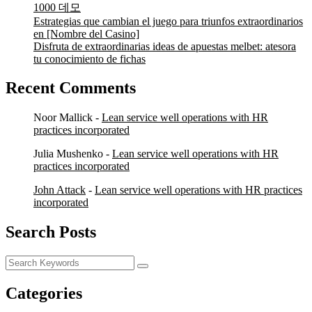
1000 데모
Estrategias que cambian el juego para triunfos extraordinarios
en [Nombre del Casino]
Disfruta de extraordinarias ideas de apuestas melbet: atesora
tu conocimiento de fichas
Recent Comments
Noor Mallick
-
Lean service well operations with HR
practices incorporated
Julia Mushenko
-
Lean service well operations with HR
practices incorporated
John Attack
-
Lean service well operations with HR practices
incorporated
Search Posts
Categories