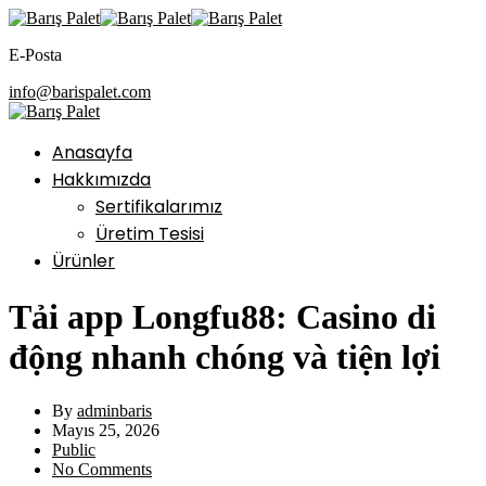
E-Posta
info@barispalet.com
Anasayfa
Hakkımızda
Sertifikalarımız
Üretim Tesisi
Ürünler
Tải app Longfu88: Casino di
động nhanh chóng và tiện lợi
By
adminbaris
Mayıs 25, 2026
Public
No Comments