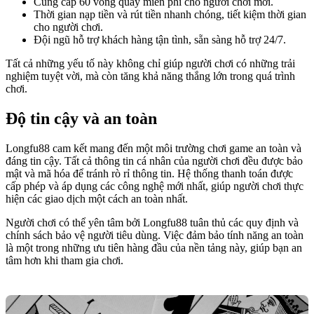
Cung cấp 60 vòng quay miễn phí cho người chơi mới.
Thời gian nạp tiền và rút tiền nhanh chóng, tiết kiệm thời gian
cho người chơi.
Đội ngũ hỗ trợ khách hàng tận tình, sẵn sàng hỗ trợ 24/7.
Tất cả những yếu tố này không chỉ giúp người chơi có những trải
nghiệm tuyệt vời, mà còn tăng khả năng thắng lớn trong quá trình
chơi.
Độ tin cậy và an toàn
Longfu88 cam kết mang đến một môi trường chơi game an toàn và
đáng tin cậy. Tất cả thông tin cá nhân của người chơi đều được bảo
mật và mã hóa để tránh rò rỉ thông tin. Hệ thống thanh toán được
cấp phép và áp dụng các công nghệ mới nhất, giúp người chơi thực
hiện các giao dịch một cách an toàn nhất.
Người chơi có thể yên tâm bởi Longfu88 tuân thủ các quy định và
chính sách bảo vệ người tiêu dùng. Việc đảm bảo tính năng an toàn
là một trong những ưu tiên hàng đầu của nền tảng này, giúp bạn an
tâm hơn khi tham gia chơi.