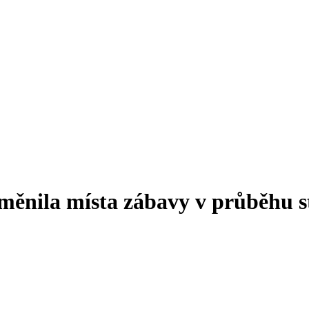
oměnila místa zábavy v průběhu st