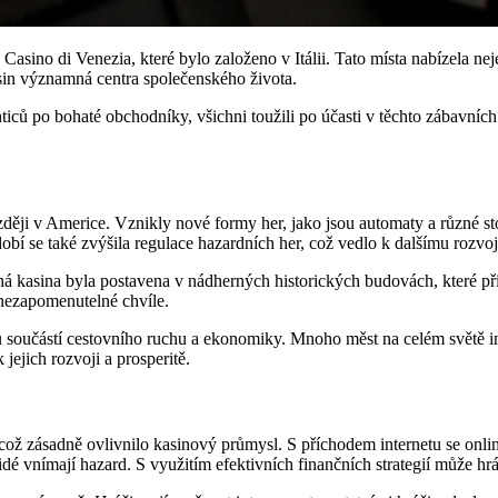
d Casino di Venezia, které bylo založeno v Itálii. Tato místa nabízela nej
kasin významná centra společenského života.
ticů po bohaté obchodníky, všichni toužili po účasti v těchto zábavníc
ději v Americe. Vznikly nové formy her, jako jsou automaty a různé sto
dobí se také zvýšila regulace hazardních her, což vedlo k dalšímu rozvo
nohá kasina byla postavena v nádherných historických budovách, které př
li nezapomenutelné chvíle.
u součástí cestovního ruchu a ekonomiky. Mnoho měst na celém světě inv
 jejich rozvoji a prosperitě.
, což zásadně ovlivnilo kasinový průmysl. S příchodem internetu se onlin
é vnímají hazard. S využitím efektivních finančních strategií může hráč