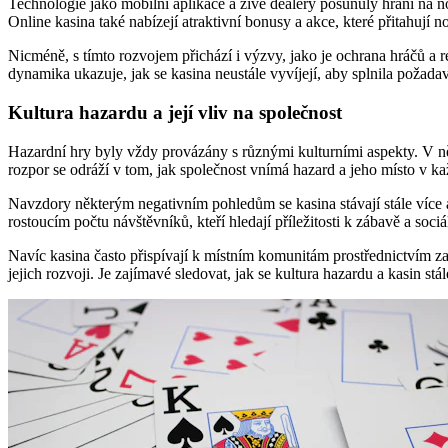
Technologie jako mobilní aplikace a živé dealery posunuly hraní na n
Online kasina také nabízejí atraktivní bonusy a akce, které přitahují n
Nicméně, s tímto rozvojem přichází i výzvy, jako je ochrana hráčů a re
dynamika ukazuje, jak se kasina neustále vyvíjejí, aby splnila požad
Kultura hazardu a její vliv na společnost
Hazardní hry byly vždy provázány s různými kulturními aspekty. V ně
rozpor se odráží v tom, jak společnost vnímá hazard a jeho místo v k
Navzdory některým negativním pohledům se kasina stávají stále více 
rostoucím počtu návštěvníků, kteří hledají příležitosti k zábavě a soci
Navíc kasina často přispívají k místním komunitám prostřednictvím zamě
jejich rozvoji. Je zajímavé sledovat, jak se kultura hazardu a kasin 