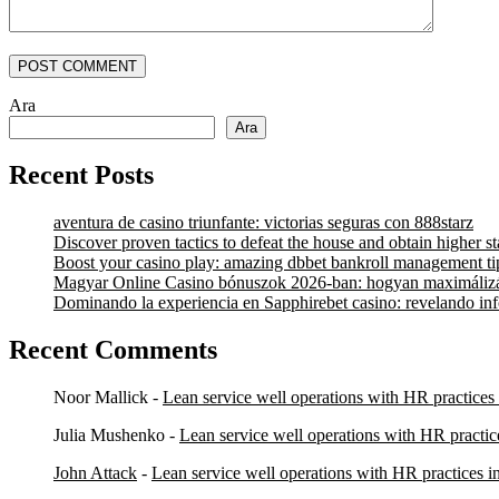
POST COMMENT
Ara
Ara
Recent Posts
aventura de casino triunfante: victorias seguras con 888starz
Discover proven tactics to defeat the house and obtain higher st
Boost your casino play: amazing dbbet bankroll management tip
Magyar Online Casino bónuszok 2026-ban: hogyan maximálizá
Dominando la experiencia en Sapphirebet casino: revelando in
Recent Comments
Noor Mallick
-
Lean service well operations with HR practices
Julia Mushenko
-
Lean service well operations with HR practic
John Attack
-
Lean service well operations with HR practices i