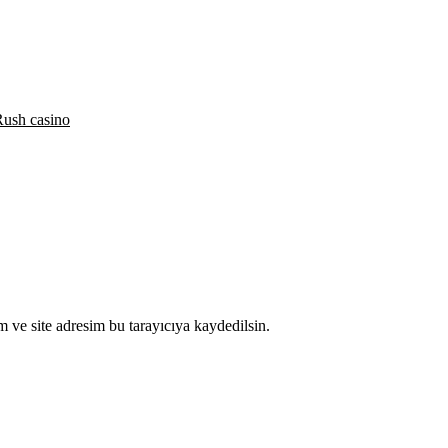
Rush casino
 ve site adresim bu tarayıcıya kaydedilsin.