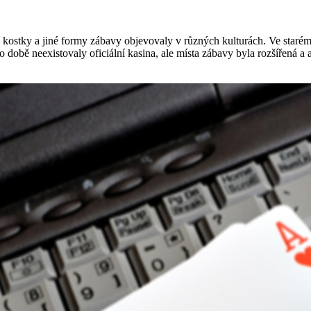
ací kostky a jiné formy zábavy objevovaly v různých kulturách. Ve star
o době neexistovaly oficiální kasina, ale místa zábavy byla rozšířená a