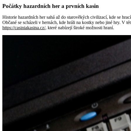
Počátky hazardních her a prvních kasin
Historie hazardních her sahá až do starověkých civilizací, kde se hr
Občané se scházeli v hernách, kde hráli na kostky nebo jiné hry. V tét
https://casiniakasina.cz/
, které nabízejí široké možnosti hraní.