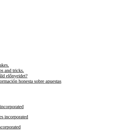
akes.
s and tricks.
ld előnyeidet?
formación honesta sobre apuestas
 incorporated
es incorporated
ncorporated