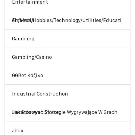
Entertainment
Finance/Hobbies/Technology/Utilities/Education/Media
Gambling
Gambling/Casino
GGBet Καζίνο
Industrial Construction
Jak Stosować Strategie Wygrywające W Grach Hazardowych Slotoro
Jeux