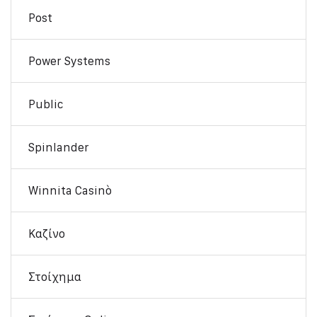
Post
Power Systems
Public
Spinlander
Winnita Casinò
Καζίνο
Στοίχημα