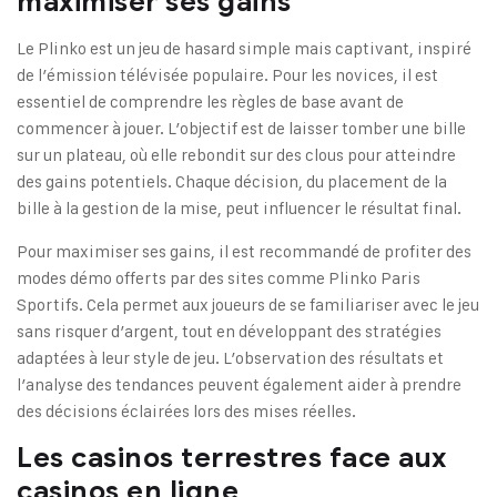
maximiser ses gains
Le Plinko est un jeu de hasard simple mais captivant, inspiré
de l’émission télévisée populaire. Pour les novices, il est
essentiel de comprendre les règles de base avant de
commencer à jouer. L’objectif est de laisser tomber une bille
sur un plateau, où elle rebondit sur des clous pour atteindre
des gains potentiels. Chaque décision, du placement de la
bille à la gestion de la mise, peut influencer le résultat final.
Pour maximiser ses gains, il est recommandé de profiter des
modes démo offerts par des sites comme Plinko Paris
Sportifs. Cela permet aux joueurs de se familiariser avec le jeu
sans risquer d’argent, tout en développant des stratégies
adaptées à leur style de jeu. L’observation des résultats et
l’analyse des tendances peuvent également aider à prendre
des décisions éclairées lors des mises réelles.
Les casinos terrestres face aux
casinos en ligne