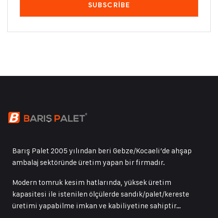
Barış Palet 2005 yılından beri Gebze/Kocaeli’de ahşap
ambalaj sektöründe üretim yapan bir firmadır.
Modern tomruk kesim hatlarında, yüksek üretim
kapasitesi ile istenilen ölçülerde sandık/palet/kereste
üretimi yapabilme imkan ve kabiliyetine sahiptir…