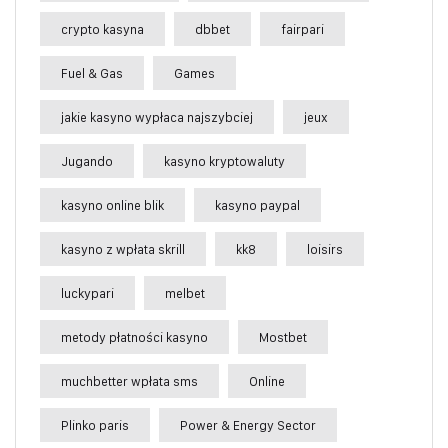
crypto kasyna
dbbet
fairpari
Fuel & Gas
Games
jakie kasyno wypłaca najszybciej
jeux
Jugando
kasyno kryptowaluty
kasyno online blik
kasyno paypal
kasyno z wpłata skrill
kk8
loisirs
luckypari
melbet
metody płatności kasyno
Mostbet
muchbetter wpłata sms
Online
Plinko paris
Power & Energy Sector