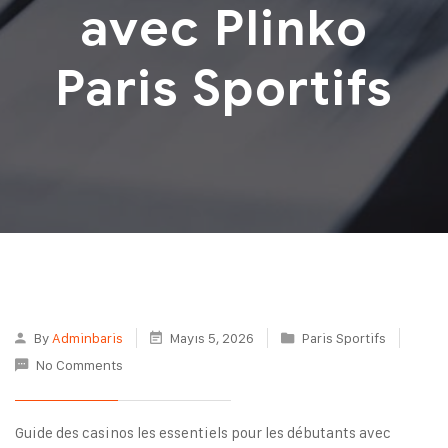
avec Plinko
Paris Sportifs
By
Adminbaris
Mayıs 5, 2026
Paris Sportifs
No Comments
Guide des casinos les essentiels pour les débutants avec