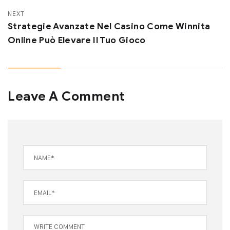
NEXT
Strategie Avanzate Nel Casino Come Winnita
Online Può Elevare Il Tuo Gioco
Leave A Comment