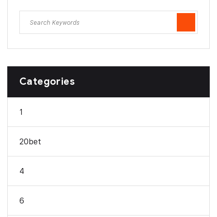
Categories
1
20bet
4
6