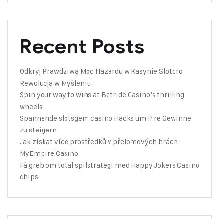
Recent Posts
Odkryj Prawdziwą Moc Hazardu w Kasynie Slotoro
Rewolucja w Myśleniu
Spin your way to wins at Betride Casino’s thrilling
wheels
Spannende slotsgem casino Hacks um Ihre Gewinne
zu steigern
Jak získat více prostředků v přelomových hrách
MyEmpire Casino
Få greb om total spilstrategi med Happy Jokers Casino
chips