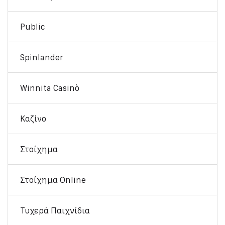
Public
Spinlander
Winnita Casinò
Καζίνο
Στοίχημα
Στοίχημα Online
Τυχερά Παιχνίδια