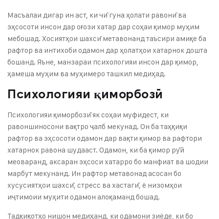
Масъалаи дигар ин аст, ки чӣ гуна ҳолати равонӣ ва
эҳсосоти инсон дар оғози хатар дар соҳаи қимор муҳим
мебошад. Хосиятҳои шахсӣ метавонанд таъсири амиқе ба
рафтор ва интихоби одамон дар ҳолатҳои хатарнок дошта
бошанд. Яъне, манзараи психологияи инсон дар қимор,
ҳамеша муҳим ва муҳимеро ташкил медиҳад.
Психологияи қиморбозӣ
Психологияи қиморбозӣ як соҳаи муфидест, ки
равоншиносони вақтро ҷалб мекунад. Он ба таҳқиқи
рафтор ва эҳсосоти одамон дар вақти қимор ва рафтори
хатарнок равона шудааст. Одамон, ки ба қимор рӯй
меоваранд, аксаран эҳсоси хатарро бо манфиат ва шодии
марбут мекунанд. Ин рафтор метавонад асосан бо
хусусиятҳои шахсӣ, стресс ва хастагӣ, ё низомҳои
иҷтимоии муҳити одамон алоқаманд бошад.
Тадқиқотҳо нишон медиҳанд, ки одамони зиёде, ки бо