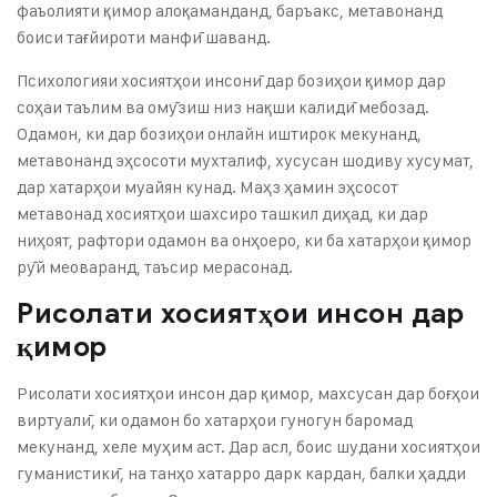
фаъолияти қимор алоқаманданд, баръакс, метавонанд
боиси тағйироти манфӣ шаванд.
Психологияи хосиятҳои инсонӣ дар бозиҳои қимор дар
соҳаи таълим ва омӯзиш низ нақши калидӣ мебозад.
Одамон, ки дар бозиҳои онлайн иштирок мекунанд,
метавонанд эҳсосоти мухталиф, хусусан шодиву хусумат,
дар хатарҳои муайян кунад. Маҳз ҳамин эҳсосот
метавонад хосиятҳои шахсиро ташкил диҳад, ки дар
ниҳоят, рафтори одамон ва онҳоеро, ки ба хатарҳои қимор
рӯй меоваранд, таъсир мерасонад.
Рисолати хосиятҳои инсон дар
қимор
Рисолати хосиятҳои инсон дар қимор, махсусан дар боғҳои
виртуалӣ, ки одамон бо хатарҳои гуногун баромад
мекунанд, хеле муҳим аст. Дар асл, боис шудани хосиятҳои
гуманистикӣ, на танҳо хатарро дарк кардан, балки ҳадди