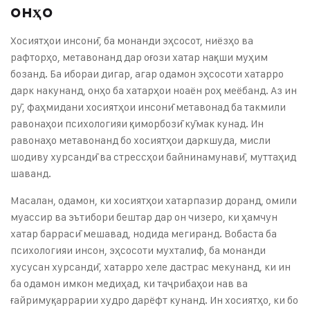
онҳо
Хосиятҳои инсонӣ, ба монанди эҳсосот, ниёзҳо ва
рафторҳо, метавонанд дар оғози хатар нақши муҳим
бозанд. Ба ибораи дигар, агар одамон эҳсосоти хатарро
дарк накунанд, онҳо ба хатарҳои ноаён роҳ меёбанд. Аз ин
рӯ, фаҳмидани хосиятҳои инсонӣ метавонад ба такмили
равонаҳои психологияи қиморбозӣ кӯмак кунад. Ин
равонаҳо метавонанд бо хосиятҳои даркшуда, мисли
шодиву хурсандӣ ва стрессҳои байнинамунавӣ, муттаҳид
шаванд.
Масалан, одамон, ки хосиятҳои хатарпазир доранд, омили
муассир ва эътибори бештар дар он чизеро, ки ҳамчун
хатар баррасӣ мешавад, нодида мегиранд. Вобаста ба
психологияи инсон, эҳсосоти мухталиф, ба монанди
хусусан хурсандӣ, хатарро хеле дастрас мекунанд, ки ин
ба одамон имкон медиҳад, ки таҷрибаҳои нав ва
ғайримуқаррарии худро дарёфт кунанд. Ин хосиятҳо, ки бо