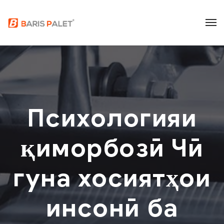
Психологияи
қиморбозӣ Чӣ
гуна хосиятҳои
инсонӣ ба