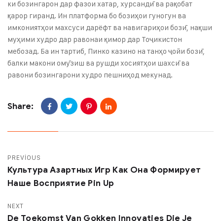
ки бозингарон дар фазои хатар, хурсандӣ ва рақобат
қарор гиранд. Ин платформа бо бозиҳои гуногун ва
имкониятҳои махсуси дарёфт ва навигариҳои бозӣ, нақши
муҳими худро дар равонаи қимор дар Тоҷикистон
мебозад. Ба ин тартиб, Пинко казино на танҳо ҷойи бозӣ,
балки макони омӯзиш ва рушди хосиятҳои шахсӣ ва
равони бозингарони худро пешниҳод мекунад.
Share:
PREVIOUS
Культура Азартных Игр Как Она Формирует
Наше Восприятие Pin Up
NEXT
De Toekomst Van Gokken Innovaties Die Je