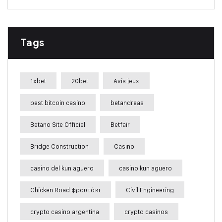
Tags
1xbet
20bet
Avis jeux
best bitcoin casino
betandreas
Betano Site Officiel
Betfair
Bridge Construction
Casino
casino del kun aguero
casino kun aguero
Chicken Road φρουτάκι
Civil Engineering
crypto casino argentina
crypto casinos