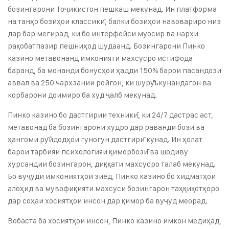
бозингарони Тоҷикистон пешкаш мекунад. Ин платформа
на танҳо бозиҳои классикӣ, балки бозиҳои навовариро низ
дар бар мегирад, ки бо интерфейси муосир ва нархи
рақобатпазир пешниҳод шудаанд. Бозингарони Пинко
казино метавонанд имконияти махсусро истифода
баранд, ба монанди бонусҳои ҳадди 150% барои пасандози
аввал ва 250 чархзании ройгон, ки шурӯъкунандагон ва
корбарони доимиро ба худ ҷалб мекунад.
Пинко казино бо дастгирии техникӣ, ки 24/7 дастрас аст,
метавонад ба бозингарони худро дар раванди бозӣ ва
ҳангоми рӯйдодҳои гуногун дастгирӣ кунад. Ин ҳолат
барои тарбияи психологияи қиморбозӣ ва шодиву
хурсандии бозингарон, диққати махсусро талаб мекунад.
Бо вуҷуди имкониятҳои зиёд, Пинко казино бо хидматҳои
алоҳид ва мувофиқияти махсуси бозингарон таҳқиқотҳоро
дар соҳаи хосиятҳои инсон дар қимор ба вуҷуд меорад.
Вобаста ба хосиятҳои инсон, Пинко казино имкон медиҳад,