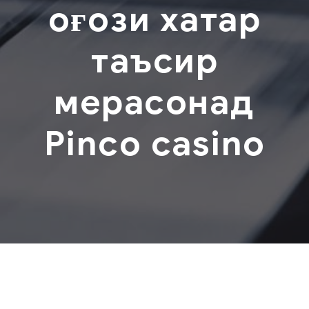
оғози хатар
таъсир
мерасонад
Pinco casino