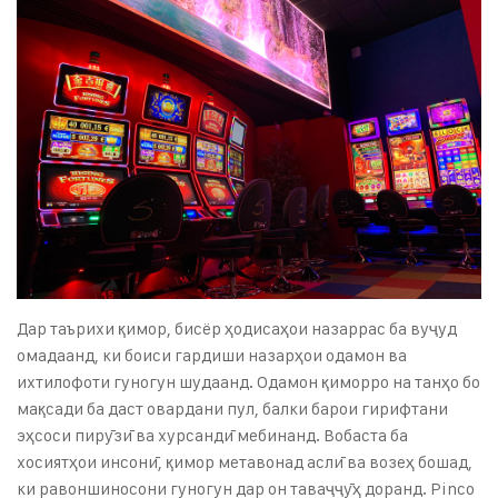
Дар таърихи қимор, бисёр ҳодисаҳои назаррас ба вуҷуд
омадаанд, ки боиси гардиши назарҳои одамон ва
ихтилофоти гуногун шудаанд. Одамон қиморро на танҳо бо
мақсади ба даст овардани пул, балки барои гирифтани
эҳсоси пирӯзӣ ва хурсандӣ мебинанд. Вобаста ба
хосиятҳои инсонӣ, қимор метавонад аслӣ ва возеҳ бошад,
ки равоншиносони гуногун дар он таваҷҷӯҳ доранд.
Pinco