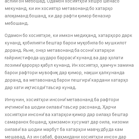
аслии он мебошад. Одамон хосиятҳои хешро шенасо
мекунанд, ки ин хосиятҳо метавонанд бо хатарҳо
алоқаманд бошанд, ки дар рафти қимор беназир
мебошанд.
Одамон бо хосиятҳое, ки имкон медиҳанд, хатарҳоро дарк
кунанд, қобилияти бештар барои муқобила бо мушкилот
доранд. Яъне, онҳо метавонанд ба осонӣ хатарҳои
ғайриистифода шударо баррасӣ кунанд ва дар ҳолати
лозимӣ қарорҳо қабул кунанд. Ин хосиятҳо, ҳамчун замина
барои рафтори мувофиқ дар қимор, нақши ҳалкунанда
доранд, ва метавонанд барои пешгирӣ кардани хатарҳо
дар хати иқтисодӣ таъсир кунад.
Инчунин, хосиятҳои инсонӣ метавонанд ба рафтори
иҷтимоӣ ва шодии оилавӣ таъсир расонанд. Ҳарчи
хосиятҳои инсонӣ ва хатарҳои қимор дар оилаҳо бештар
самаранок бошанд, ҳамзамон хусумат дар оила, низоми
оилавӣ ва шодии марбут ба хатарҳои мавҷудбуда кам
мешавад. Аз ин сабаб, фаҳмидани хосиятҳои инсон дар