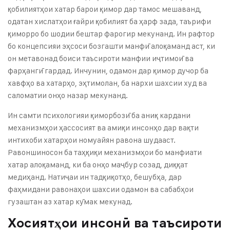
қобилиятҳои хатар барои қимор дар тамос мешаванд,
одатан хислатҳои ғайри қобилият ба ҳарф зада, таърифи
қиморро бо шодии бештар фарогир мекунанд. Ин рафтор
бо концепсияи эҳсоси бозгашти манфӣ алоқаманд аст, ки
он метавонад боиси таъсироти манфии иҷтимоӣ ва
фарҳангӣ гардад. Инчунин, одамон дар қимор дучор ба
хавфҳо ва хатарҳо, эҳтимолан, ба нархи шахсии худ ва
саломатии онҳо назар мекунанд.
Ин самти психологияи қиморбозӣ ба аниқ кардани
механизмҳои ҳассосият ва амиқи инсонҳо дар вақти
интихоби хатарҳои номуайян равона шудааст.
Равоншиносон ба таҳқиқи механизмҳои бо манфиати
хатар алоқаманд, ки ба онҳо маҷбур созад, диққат
медиҳанд. Натиҷаи ин тадқиқотҳо, бешубҳа, дар
фаҳмидани равонаҳои шахсии одамон ва сабабҳои
гузаштан аз хатар кӯмак мекунад.
Хосиятҳои инсонӣ ва таъсироти