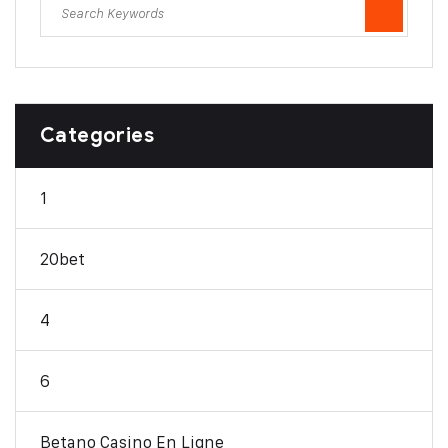
Categories
1
20bet
4
6
Betano Casino En Ligne