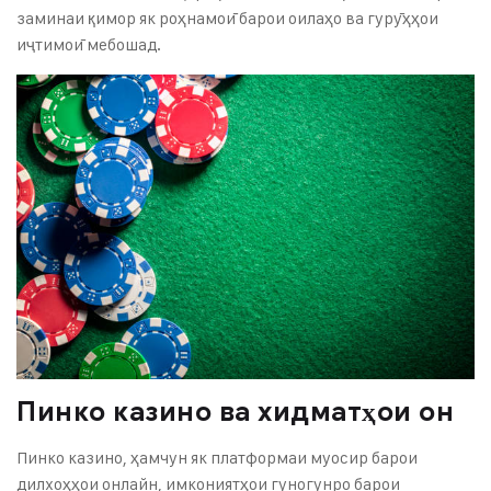
заминаи қимор як роҳнамоӣ барои оилаҳо ва гурӯҳҳои
иҷтимоӣ мебошад.
Пинко казино ва хидматҳои он
Пинко казино, ҳамчун як платформаи муосир барои
дилхоҳҳои онлайн, имкониятҳои гуногунро барои