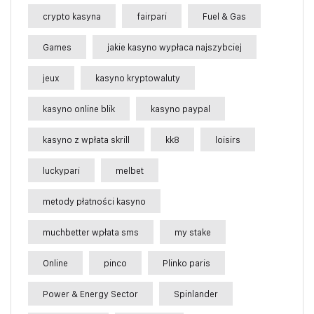
crypto kasyna
fairpari
Fuel & Gas
Games
jakie kasyno wypłaca najszybciej
jeux
kasyno kryptowaluty
kasyno online blik
kasyno paypal
kasyno z wpłata skrill
kk8
loisirs
luckypari
melbet
metody płatności kasyno
muchbetter wpłata sms
my stake
Online
pinco
Plinko paris
Power & Energy Sector
Spinlander