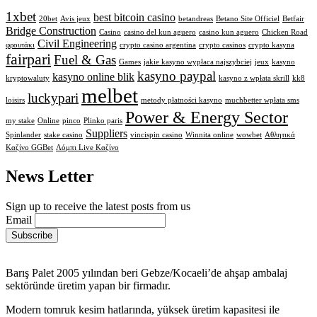
1xbet
best bitcoin casino
20bet
Avis jeux
betandreas
Betano Site Officiel
Betfair
Bridge Construction
Casino
casino del kun aguero
casino kun aguero
Chicken Road
Civil Engineering
φρουτάκι
crypto casino argentina
crypto casinos
crypto kasyna
fairpari
Fuel & Gas
Games
jakie kasyno wypłaca najszybciej
jeux
kasyno
kasyno paypal
kasyno online blik
kryptowaluty
kasyno z wpłata skrill
kk8
melbet
luckypari
loisirs
metody płatności kasyno
muchbetter wpłata sms
Power & Energy Sector
my stake
Online
pinco
Plinko paris
Suppliers
Spinlander
stake casino
vincispin casino
Winnita online
wowbet
Αθλητικά
Καζίνο GGBet
Λόμπι Live Καζίνο
News Letter
Sign up to receive the latest posts from us
Email
Barış Palet 2005 yılından beri Gebze/Kocaeli’de ahşap ambalaj
sektöründe üretim yapan bir firmadır.
Modern tomruk kesim hatlarında, yüksek üretim kapasitesi ile