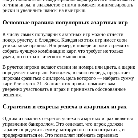
от типа игры, и знакомство с ними поможет минимизировать
риски и увеличить шансы на выигрыш.
Основные правила популярных азартных игр
К числу самых популярных азартных игр можно отнести
покер, рулетку и блэкджек. Каждая из этих игр имеет свои
уникальные правила. Например, в покере игроки стремятся
собрать лучшую комбинацию карт, что требует не только
удачи, но и стратегического мышления.
В рулетке игроки делают ставки на номера или цвета, а шарик
определяет выигрыш. Блэкджек, в свою очередь, предлагает
игрокам сразиться с дилером, цель которого — набрать сумму
карт, близкую к 21. Знание этих правил поможет вам
уверенно участвовать в играх и принимать обоснованные
решения.
Стратегии и секреты успеха в азартных играх
Одним из важных секретов успеха в азартных играх является
управление банкроллом. Это означает, что игрок должен
заранее определить сумму, которую он готов потратить, и
придерживаться её. Это позволяет избежать серьезных