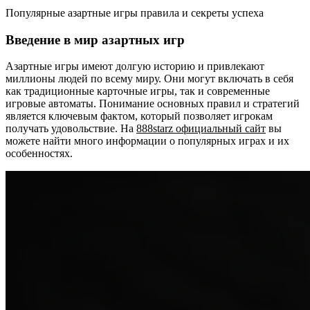
Популярные азартные игры правила и секреты успеха
Введение в мир азартных игр
Азартные игры имеют долгую историю и привлекают
миллионы людей по всему миру. Они могут включать в себя
как традиционные карточные игры, так и современные
игровые автоматы. Понимание основных правил и стратегий
является ключевым фактом, который позволяет игрокам
получать удовольствие. На
888starz официальный сайт
вы
можете найти много информации о популярных играх и их
особенностях.