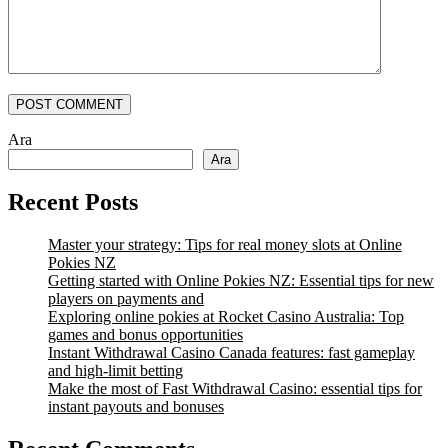
POST COMMENT
Ara
Ara
Recent Posts
Master your strategy: Tips for real money slots at Online
Pokies NZ
Getting started with Online Pokies NZ: Essential tips for new
players on payments and
Exploring online pokies at Rocket Casino Australia: Top
games and bonus opportunities
Instant Withdrawal Casino Canada features: fast gameplay
and high-limit betting
Make the most of Fast Withdrawal Casino: essential tips for
instant payouts and bonuses