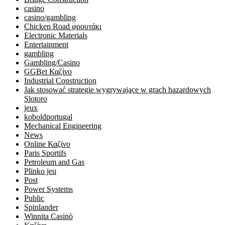
casino
casino/gambling
Chicken Road φρουτάκι
Electronic Materials
Entertainment
gambling
Gambling/Casino
GGBet Καζίνο
Industrial Construction
Jak stosować strategie wygrywające w grach hazardowych
Slotoro
jeux
koboldportugal
Mechanical Engineering
News
Online Καζίνο
Paris Sportifs
Petroleum and Gas
Plinko jeu
Post
Power Systems
Public
Spinlander
Winnita Casinò