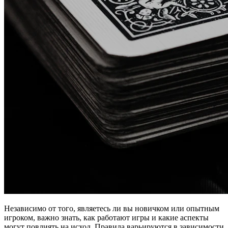
Независимо от того, являетесь ли вы новичком или опытным
игроком, важно знать, как работают игры и какие аспекты
могут повлиять на исход. Правила варьируются в зависимости