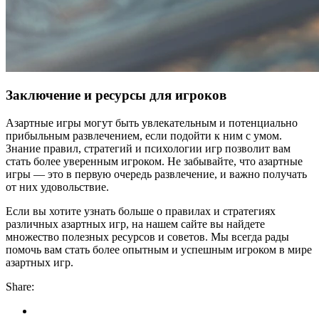
Заключение и ресурсы для игроков
Азартные игры могут быть увлекательным и потенциально
прибыльным развлечением, если подойти к ним с умом.
Знание правил, стратегий и психологии игр позволит вам
стать более уверенным игроком. Не забывайте, что азартные
игры — это в первую очередь развлечение, и важно получать
от них удовольствие.
Если вы хотите узнать больше о правилах и стратегиях
различных азартных игр, на нашем сайте вы найдете
множество полезных ресурсов и советов. Мы всегда рады
помочь вам стать более опытным и успешным игроком в мире
азартных игр.
Share: