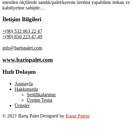
istenilen ölçülerde sandık/palet/kereste üretimi yapabilme imkan ve
kabiliyetine sahiptir…
İletişim Bilgileri
+(90) 532 063 22 47
+(90) 850 223 47 49
info@barispalet.com
www.barispalet.com
Hızlı Dolaşım
Anasayfa
Hakkımızda
Sertifikalarımız
Üretim Tesisi
Ürünler
© 2021 Barış Palet Designed by
Karar Patent