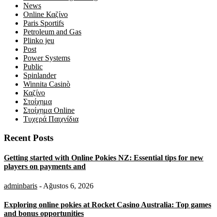
News
Online Καζίνο
Paris Sportifs
Petroleum and Gas
Plinko jeu
Post
Power Systems
Public
Spinlander
Winnita Casinò
Καζίνο
Στοίχημα
Στοίχημα Online
Τυχερά Παιχνίδια
Recent Posts
Getting started with Online Pokies NZ: Essential tips for new
players on payments and
adminbaris
- Ağustos 6, 2026
Exploring online pokies at Rocket Casino Australia: Top games
and bonus opportunities