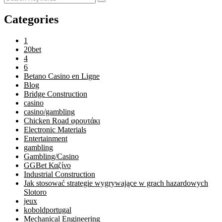
Categories
1
20bet
4
6
Betano Casino en Ligne
Blog
Bridge Construction
casino
casino/gambling
Chicken Road φρουτάκι
Electronic Materials
Entertainment
gambling
Gambling/Casino
GGBet Καζίνο
Industrial Construction
Jak stosować strategie wygrywające w grach hazardowych
Slotoro
jeux
koboldportugal
Mechanical Engineering