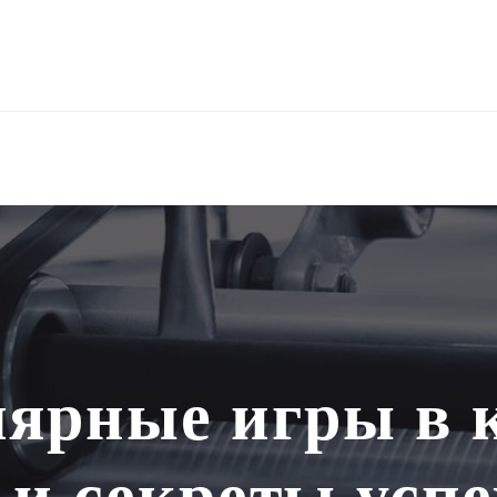
ярные игры в 