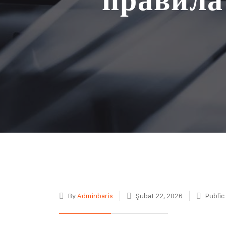
правила 
By
Adminbaris
Şubat 22, 2026
Public