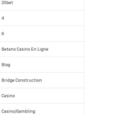
20bet
4
6
Betano Casino En Ligne
Blog
Bridge Construction
Casino
Casino/gambling