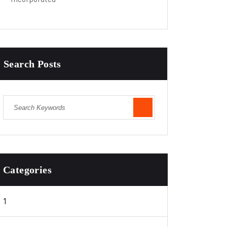
Search Posts
Categories
1