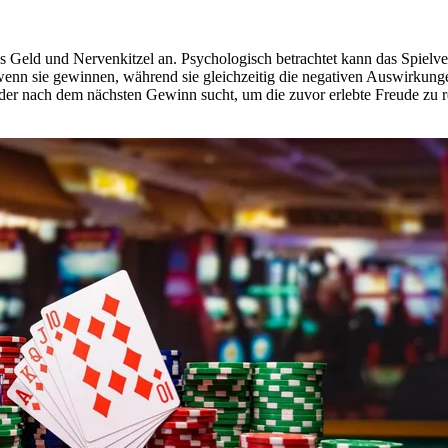
s Geld und Nervenkitzel an. Psychologisch betrachtet kann das Spielve
nn sie gewinnen, während sie gleichzeitig die negativen Auswirkunge
eder nach dem nächsten Gewinn sucht, um die zuvor erlebte Freude zu