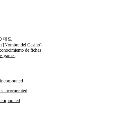
000 데모
 en [Nombre del Casino]
 conocimiento de fichas
지노 games
 incorporated
es incorporated
ncorporated