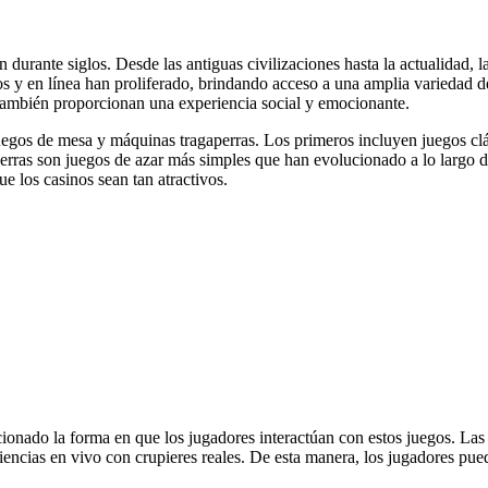
urante siglos. Desde las antiguas civilizaciones hasta la actualidad, la
icos y en línea han proliferado, brindando acceso a una amplia variedad
 también proporcionan una experiencia social y emocionante.
uegos de mesa y máquinas tragaperras. Los primeros incluyen juegos clás
aperras son juegos de azar más simples que han evolucionado a lo largo 
ue los casinos sean tan atractivos.
cionado la forma en que los jugadores interactúan con estos juegos. Las
encias en vivo con crupieres reales. De esta manera, los jugadores pued