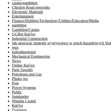
casino/gambling
Chicken Road φρουτάκι
Electronic Materials
Entertainment
Finance/Hobbies/Technology/Utilities/Education/Media
gambling
Gambling/Casino
GGBet Καζίνο
Industrial Construction
Jak stosować strategie wygrywające w grach hazardowych Slo
jeux
koboldportugal
Mechanical Engineering
News
Online Καζίνο
Paris Sportifs
Petroleum and Gas
Plinko jeu
Post
Power Systems
Public
Spinlander
Winnita Casinò
Καζίνο
Στοίχημα