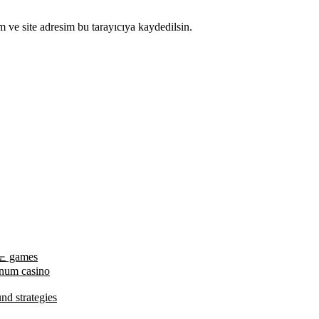
 ve site adresim bu tarayıcıya kaydedilsin.
지노 games
winum casino
 strategies