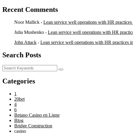
Recent Comments
Noor Mallick
-
Lean service well operations with HR practices
Julia Mushenko
-
Lean service well operations with HR practic
John Attack
-
Lean service well operations with HR practices i
Search Posts
Categories
1
20bet
4
6
Betano Casino en Ligne
Blog
Bridge Construction
casino