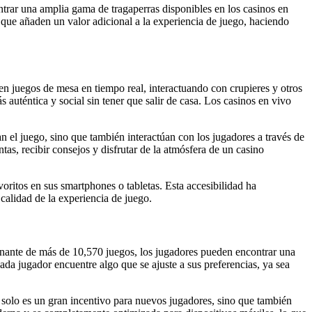
ntrar una amplia gama de tragaperras disponibles en los casinos en
 que añaden un valor adicional a la experiencia de juego, haciendo
en juegos de mesa en tiempo real, interactuando con crupieres y otros
auténtica y social sin tener que salir de casa. Los casinos en vivo
an el juego, sino que también interactúan con los jugadores a través de
s, recibir consejos y disfrutar de la atmósfera de un casino
oritos en sus smartphones o tabletas. Esta accesibilidad ha
calidad de la experiencia de juego.
nante de más de 10,570 juegos, los jugadores pueden encontrar una
da jugador encuentre algo que se ajuste a sus preferencias, ya sea
o solo es un gran incentivo para nuevos jugadores, sino que también