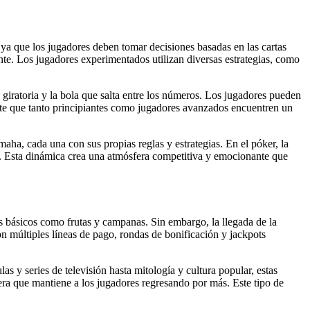
 ya que los jugadores deben tomar decisiones basadas en las cartas
nante. Los jugadores experimentados utilizan diversas estrategias, como
a giratoria y la bola que salta entre los números. Los jugadores pueden
mite que tanto principiantes como jugadores avanzados encuentren un
ha, cada una con sus propias reglas y estrategias. En el póker, la
rse. Esta dinámica crea una atmósfera competitiva y emocionante que
s básicos como frutas y campanas. Sin embargo, la llegada de la
on múltiples líneas de pago, rondas de bonificación y jackpots
s y series de televisión hasta mitología y cultura popular, estas
ra que mantiene a los jugadores regresando por más. Este tipo de