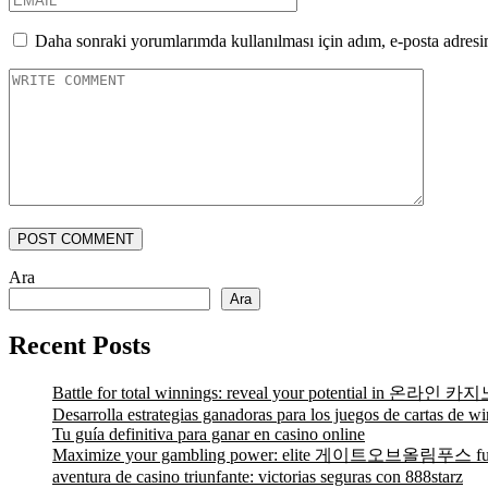
Daha sonraki yorumlarımda kullanılması için adım, e-posta adresim
POST COMMENT
Ara
Ara
Recent Posts
Battle for total winnings: reveal your potential in 온라인 카
Desarrolla estrategias ganadoras para los juegos de cartas de 
Tu guía definitiva para ganar en casino online
Maximize your gambling power: elite 게이트오브올림푸스 fund
aventura de casino triunfante: victorias seguras con 888starz