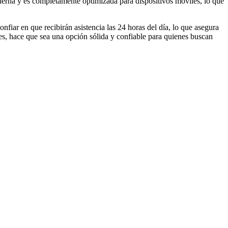
oderna y es completamente optimizada para dispositivos móviles, lo que
iar en que recibirán asistencia las 24 horas del día, lo que asegura
s, hace que sea una opción sólida y confiable para quienes buscan