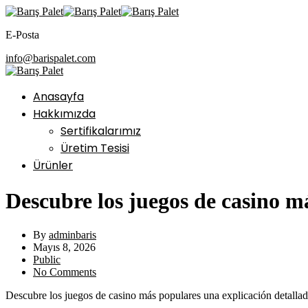
E-Posta
info@barispalet.com
Anasayfa
Hakkımızda
Sertifikalarımız
Üretim Tesisi
Ürünler
Descubre los juegos de casino m
By
adminbaris
Mayıs 8, 2026
Public
No Comments
Descubre los juegos de casino más populares una explicación detalla