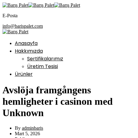
E-Posta
info@barispalet.com
Anasayfa
Hakkımızda
Sertifikalarımız
Üretim Tesisi
Ürünler
Avslöja framgångens
hemligheter i casinon med
Unknown
By
adminbaris
Mart 5, 2026