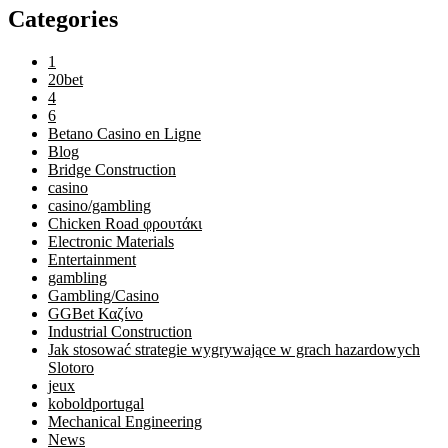
Categories
1
20bet
4
6
Betano Casino en Ligne
Blog
Bridge Construction
casino
casino/gambling
Chicken Road φρουτάκι
Electronic Materials
Entertainment
gambling
Gambling/Casino
GGBet Καζίνο
Industrial Construction
Jak stosować strategie wygrywające w grach hazardowych
Slotoro
jeux
koboldportugal
Mechanical Engineering
News