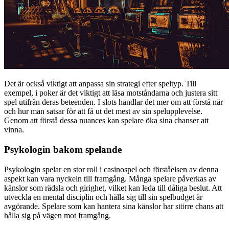
Det är också viktigt att anpassa sin strategi efter speltyp. Till
exempel, i poker är det viktigt att läsa motståndarna och justera sitt
spel utifrån deras beteenden. I slots handlar det mer om att förstå när
och hur man satsar för att få ut det mest av sin spelupplevelse.
Genom att förstå dessa nuances kan spelare öka sina chanser att
vinna.
Psykologin bakom spelande
Psykologin spelar en stor roll i casinospel och förståelsen av denna
aspekt kan vara nyckeln till framgång. Många spelare påverkas av
känslor som rädsla och girighet, vilket kan leda till dåliga beslut. Att
utveckla en mental disciplin och hålla sig till sin spelbudget är
avgörande. Spelare som kan hantera sina känslor har större chans att
hålla sig på vägen mot framgång.