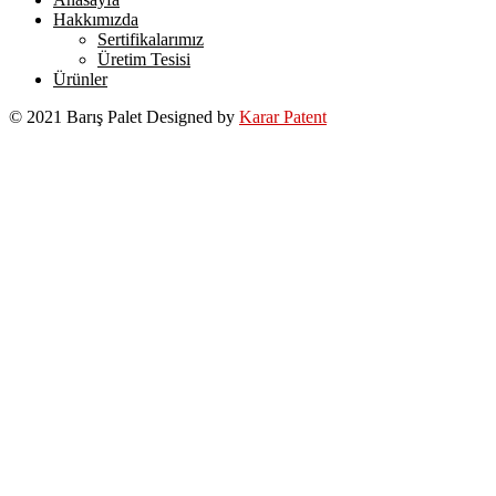
Hakkımızda
Sertifikalarımız
Üretim Tesisi
Ürünler
© 2021 Barış Palet Designed by
Karar Patent