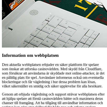
Information om webbplatsen
Den aktuella webbplatsen erbjuder en säker plattform för spelare
som önskar att utforska casinovärlden. Med skydd från Cloudflare,
som försäkrar att användarna är skyddade mot online-attacker, är det
en pålitlig plats för spel. Användare informeras också om eventuella
blockeringar och får vägledning i hur dessa problem kan lösas,
vilket säkerställer en smidig och säker upplevelse för alla besökare.
Genom att erbjuda vägledning och support strävar webbplatsen efter
att hjälpa spelare att förstå casinovärlden bättre och maximera deras
chanser till framgång. Att ha tillgång till användbar information och