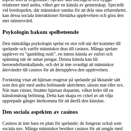
relationer med andra, vilket ger en känsla av gemenskap. Speciellt
vid bordsspelen, där människor samlas för att dela sina erfarenheter,
kan dessa sociala interaktioner förstärka upplevelsen och göra den
mer minnesvärd.
Psykologin bakom spelbeteende
Den mänskliga psykologin spelar en stor roll när det kommer till
spelande och varför människor dras till casinos. Många spelare
upplever en “gambling rush”, en intens känsla av eufori och
spänning när de satsar pengar. Denna känsla kan bli
beroendeframkallande, och det är inte ovanligt att människor
återvänder till casinos för att återuppleva den upplevelsen.
Forskning visar att hjärnan reagerar på spelande på liknande sätt
som den gör med andra belönande aktiviteter, såsom mat eller sex.
När man vinner, frisätter hjärnan dopamin, vilket leder till en
känslomässig belöning. Detta kan skapa en cykel av att vilja
upprepade gånger återkomma för att återfå den känslan.
Den sociala aspekten av casinos
Casinos är inte bara en plats för spelande; de fungerar också som
sociala nav. Många människor besöker casinos för att umgås med