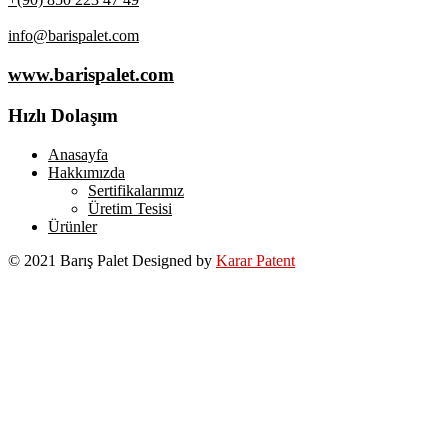
info@barispalet.com
www.barispalet.com
Hızlı Dolaşım
Anasayfa
Hakkımızda
Sertifikalarımız
Üretim Tesisi
Ürünler
© 2021 Barış Palet Designed by
Karar Patent