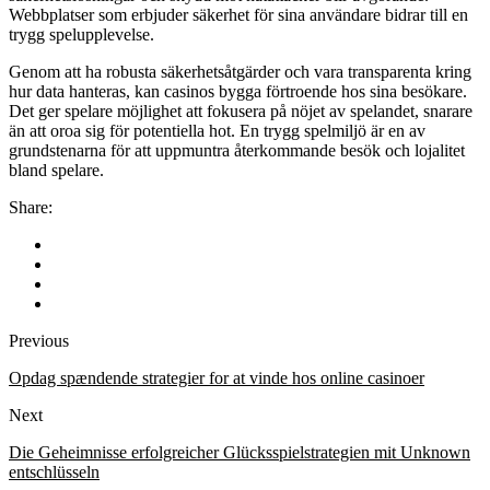
Webbplatser som erbjuder säkerhet för sina användare bidrar till en
trygg spelupplevelse.
Genom att ha robusta säkerhetsåtgärder och vara transparenta kring
hur data hanteras, kan casinos bygga förtroende hos sina besökare.
Det ger spelare möjlighet att fokusera på nöjet av spelandet, snarare
än att oroa sig för potentiella hot. En trygg spelmiljö är en av
grundstenarna för att uppmuntra återkommande besök och lojalitet
bland spelare.
Share:
Previous
Opdag spændende strategier for at vinde hos online casinoer
Next
Die Geheimnisse erfolgreicher Glücksspielstrategien mit Unknown
entschlüsseln