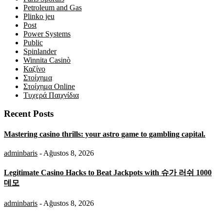
Petroleum and Gas
Plinko jeu
Post
Power Systems
Public
Spinlander
Winnita Casinò
Καζίνο
Στοίχημα
Στοίχημα Online
Τυχερά Παιχνίδια
Recent Posts
Mastering casino thrills: your astro game to gambling capital.
adminbaris
- Ağustos 8, 2026
Legitimate Casino Hacks to Beat Jackpots with 슈가 러쉬 1000
데모
adminbaris
- Ağustos 8, 2026