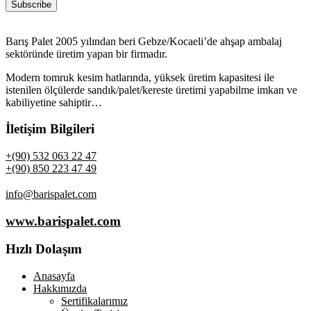
Barış Palet 2005 yılından beri Gebze/Kocaeli’de ahşap ambalaj
sektöründe üretim yapan bir firmadır.
Modern tomruk kesim hatlarında, yüksek üretim kapasitesi ile
istenilen ölçülerde sandık/palet/kereste üretimi yapabilme imkan ve
kabiliyetine sahiptir…
İletişim Bilgileri
+(90) 532 063 22 47
+(90) 850 223 47 49
info@barispalet.com
www.barispalet.com
Hızlı Dolaşım
Anasayfa
Hakkımızda
Sertifikalarımız