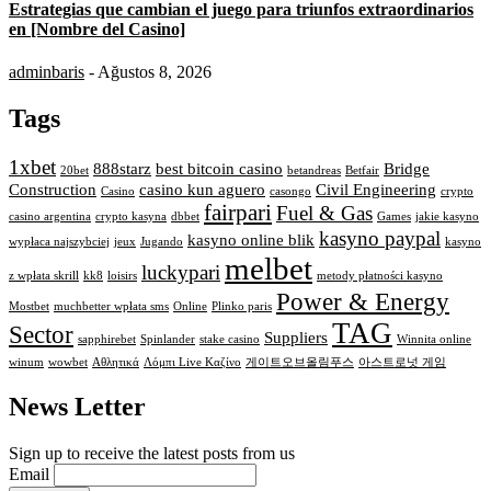
Estrategias que cambian el juego para triunfos extraordinarios
en [Nombre del Casino]
adminbaris
- Ağustos 8, 2026
Tags
1xbet
888starz
best bitcoin casino
Bridge
20bet
betandreas
Betfair
Construction
casino kun aguero
Civil Engineering
Casino
casongo
crypto
fairpari
Fuel & Gas
casino argentina
crypto kasyna
dbbet
Games
jakie kasyno
kasyno paypal
kasyno online blik
wypłaca najszybciej
jeux
Jugando
kasyno
melbet
luckypari
z wpłata skrill
kk8
loisirs
metody płatności kasyno
Power & Energy
Mostbet
muchbetter wpłata sms
Online
Plinko paris
TAG
Sector
Suppliers
sapphirebet
Spinlander
stake casino
Winnita online
winum
wowbet
Αθλητικά
Λόμπι Live Καζίνο
게이트오브올림푸스
아스트로넛 게임
News Letter
Sign up to receive the latest posts from us
Email