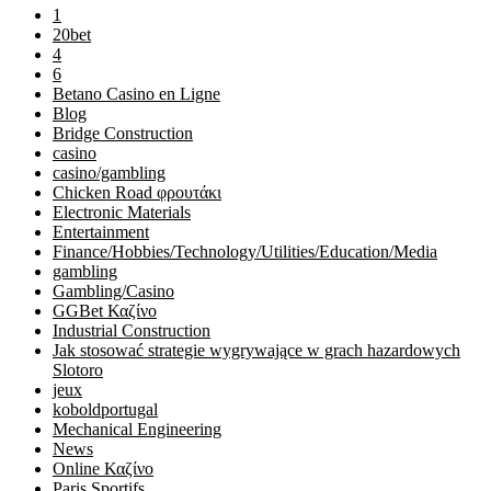
1
20bet
4
6
Betano Casino en Ligne
Blog
Bridge Construction
casino
casino/gambling
Chicken Road φρουτάκι
Electronic Materials
Entertainment
Finance/Hobbies/Technology/Utilities/Education/Media
gambling
Gambling/Casino
GGBet Καζίνο
Industrial Construction
Jak stosować strategie wygrywające w grach hazardowych
Slotoro
jeux
koboldportugal
Mechanical Engineering
News
Online Καζίνο
Paris Sportifs