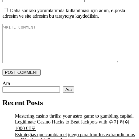
Daha sonraki yorumlarımda kullanılması için adım, e-posta
adresim ve site adresim bu tarayıcıya kaydedilsin.
POST COMMENT
Ara
Ara
Recent Posts
Mastering casino thrills: your astro game to gambling capital.
Legitimate Casino Hacks to Beat Jackpots with 슈가 러쉬
1000 데모
Estrategias que cambian el juego para triunfos extraordinarios