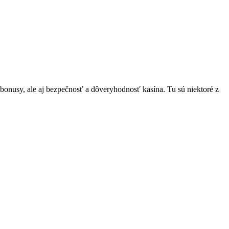
 bonusy, ale aj bezpečnosť a dôveryhodnosť kasína. Tu sú niektoré z