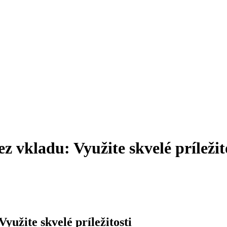
z vkladu: Využite skvelé príležit
yužite skvelé príležitosti