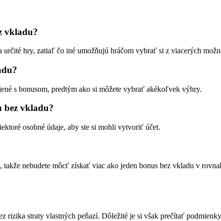
z vkladu?
 určité hry, zatiaľ čo iné umožňujú hráčom vybrať si z viacerých možno
ladu?
pojené s bonusom, predtým ako si môžete vybrať akékoľvek výhry.
u bez vkladu?
ektoré osobné údaje, aby ste si mohli vytvoriť účet.
ne, takže nebudete môcť získať viac ako jeden bonus bez vkladu v rov
rizika straty vlastných peňazí. Dôležité je si však prečítať podmienky 