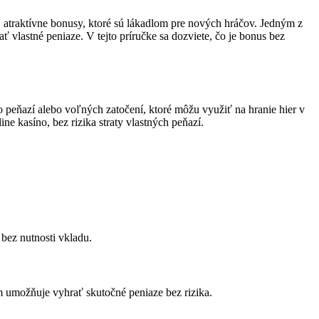
j atraktívne bonusy, ktoré sú lákadlom pre nových hráčov. Jedným z
ť vlastné peniaze. V tejto príručke sa dozviete, čo je bonus bez
peňazí alebo voľných zatočení, ktoré môžu využiť na hranie hier v
ne kasíno, bez rizika straty vlastných peňazí.
bez nutnosti vkladu.
m umožňuje vyhrať skutočné peniaze bez rizika.