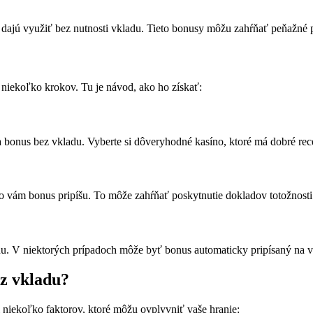
a dajú využiť bez nutnosti vkladu. Tieto bonusy môžu zahŕňať peňažné 
 niekoľko krokov. Tu je návod, ako ho získať:
 bonus bez vkladu. Vyberte si dôveryhodné kasíno, ktoré má dobré rece
 vám bonus pripíšu. To môže zahŕňať poskytnutie dokladov totožnosti 
du. V niektorých prípadoch môže byť bonus automaticky pripísaný na v
ez vkladu?
 niekoľko faktorov, ktoré môžu ovplyvniť vaše hranie: