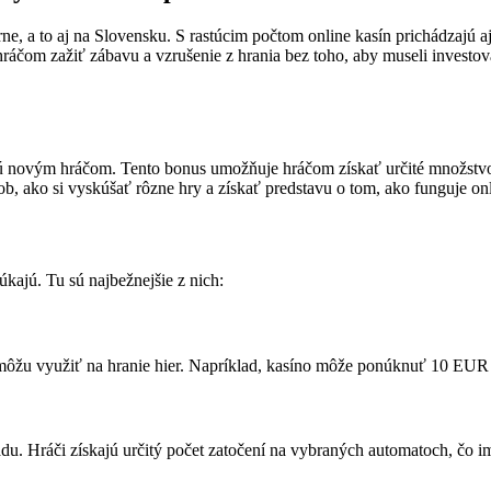
e, a to aj na Slovensku. S rastúcim počtom online kasín prichádzajú a
ráčom zažiť zábavu a vzrušenie z hrania bez toho, aby museli investova
ú novým hráčom. Tento bonus umožňuje hráčom získať určité množstvo 
b, ako si vyskúšať rôzne hry a získať predstavu o tom, ako funguje onli
kajú. Tu sú najbežnejšie z nich:
môžu využiť na hranie hier. Napríklad, kasíno môže ponúknuť 10 EUR 
u. Hráči získajú určitý počet zatočení na vybraných automatoch, čo i