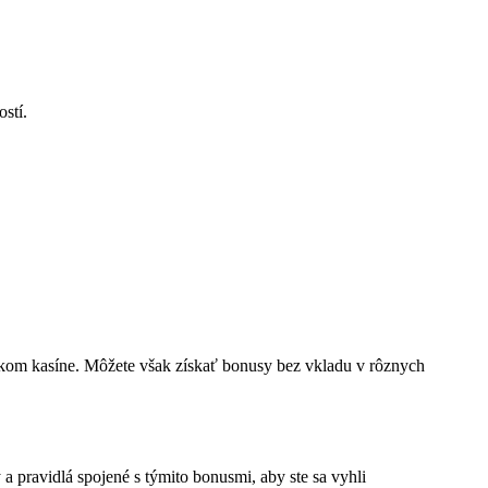
stí.
nakom kasíne. Môžete však získať bonusy bez vkladu v rôznych
a pravidlá spojené s týmito bonusmi, aby ste sa vyhli