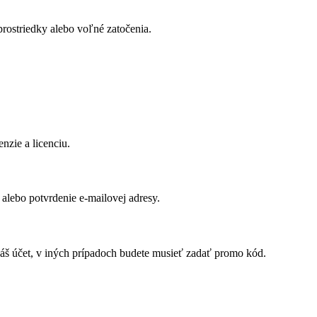
prostriedky alebo voľné zatočenia.
nzie a licenciu.
alebo potvrdenie e-mailovej adresy.
áš účet, v iných prípadoch budete musieť zadať promo kód.