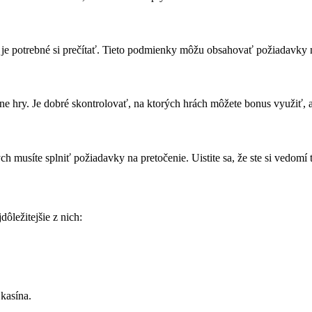
je potrebné si prečítať. Tieto podmienky môžu obsahovať požiadavky 
 hry. Je dobré skontrolovať, na ktorých hrách môžete bonus využiť, ab
musíte splniť požiadavky na pretočenie. Uistite sa, že ste si vedomí 
ležitejšie z nich:
kasína.