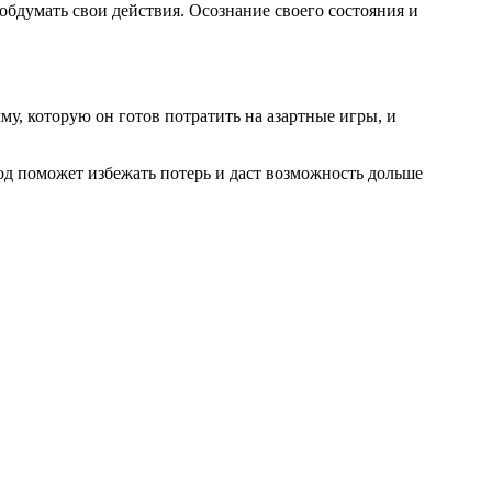
 обдумать свои действия. Осознание своего состояния и
, которую он готов потратить на азартные игры, и
ход поможет избежать потерь и даст возможность дольше