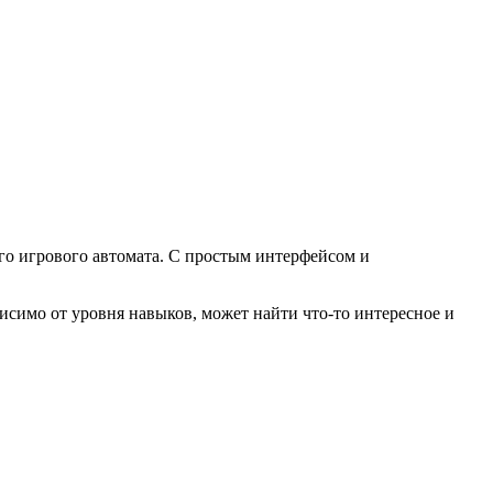
го игрового автомата. С простым интерфейсом и
симо от уровня навыков, может найти что-то интересное и