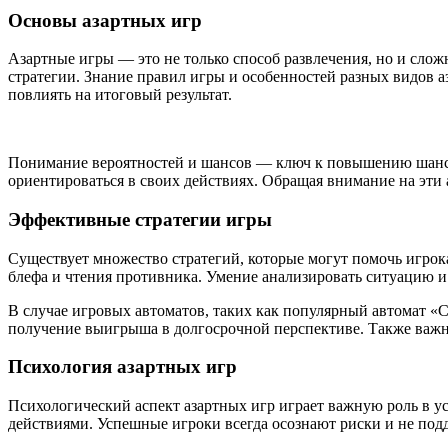
Основы азартных игр
Азартные игры — это не только способ развлечения, но и слож
стратегии. Знание правил игры и особенностей разных видов а
повлиять на итоговый результат.
Понимание вероятностей и шансов — ключ к повышению шанс
ориентироваться в своих действиях. Обращая внимание на эти а
Эффективные стратегии игры
Существует множество стратегий, которые могут помочь игрок
блефа и чтения противника. Умение анализировать ситуацию и
В случае игровых автоматов, таких как популярный автомат «Cr
получение выигрыша в долгосрочной перспективе. Также важно
Психология азартных игр
Психологический аспект азартных игр играет важную роль в у
действиями. Успешные игроки всегда осознают риски и не под