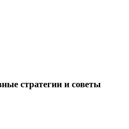
ные стратегии и советы