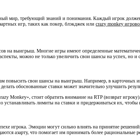
ный мир, требующий знаний и понимания. Каждый игрок должен п
зартных игр, таких как покер, блэкджек или
crazy monkey игрово
ов на выигрыш. Многие игры имеют определенные математичес
спекты, можно не только увеличить свои шансы на успех, но и с
ам повысить свои шансы на выигрыш. Например, в карточных иг
 делать обоснованные ставки может значительно улучшить резул
azy Monkey», стоит обратить внимание на RTP (возврат игроку).
 устанавливать лимиты на ставки и придерживаться их, чтобы 
спехе игрока. Эмоции могут сильно влиять на принятие решений
даются азарту, что помогает им принимать более рациональные р