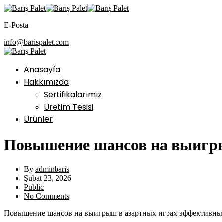
E-Posta
info@barispalet.com
Anasayfa
Hakkımızda
Sertifikalarımız
Üretim Tesisi
Ürünler
Повышение шансов на выигры
By
adminbaris
Şubat 23, 2026
Public
No Comments
Повышение шансов на выигрыш в азартных играх эффективные