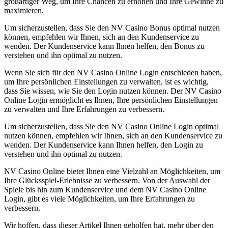
großartiger Weg, um Ihre Chancen zu erhöhen und Ihre Gewinne zu
maximieren.
Um sicherzustellen, dass Sie den NV Casino Bonus optimal nutzen
können, empfehlen wir Ihnen, sich an den Kundenservice zu
wenden. Der Kundenservice kann Ihnen helfen, den Bonus zu
verstehen und ihn optimal zu nutzen.
Wenn Sie sich für den NV Casino Online Login entschieden haben,
um Ihre persönlichen Einstellungen zu verwalten, ist es wichtig,
dass Sie wissen, wie Sie den Login nutzen können. Der NV Casino
Online Login ermöglicht es Ihnen, Ihre persönlichen Einstellungen
zu verwalten und Ihre Erfahrungen zu verbessern.
Um sicherzustellen, dass Sie den NV Casino Online Login optimal
nutzen können, empfehlen wir Ihnen, sich an den Kundenservice zu
wenden. Der Kundenservice kann Ihnen helfen, den Login zu
verstehen und ihn optimal zu nutzen.
NV Casino Online bietet Ihnen eine Vielzahl an Möglichkeiten, um
Ihre Glücksspiel-Erlebnisse zu verbessern. Von der Auswahl der
Spiele bis hin zum Kundenservice und dem NV Casino Online
Login, gibt es viele Möglichkeiten, um Ihre Erfahrungen zu
verbessern.
Wir hoffen, dass dieser Artikel Ihnen geholfen hat, mehr über den