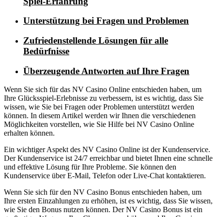
Spiel-Erfahrung
Unterstützung bei Fragen und Problemen
Zufriedenstellende Lösungen für alle
Bedürfnisse
Überzeugende Antworten auf Ihre Fragen
Wenn Sie sich für das NV Casino Online entschieden haben, um
Ihre Glücksspiel-Erlebnisse zu verbessern, ist es wichtig, dass Sie
wissen, wie Sie bei Fragen oder Problemen unterstützt werden
können. In diesem Artikel werden wir Ihnen die verschiedenen
Möglichkeiten vorstellen, wie Sie Hilfe bei NV Casino Online
erhalten können.
Ein wichtiger Aspekt des NV Casino Online ist der Kundenservice.
Der Kundenservice ist 24/7 erreichbar und bietet Ihnen eine schnelle
und effektive Lösung für Ihre Probleme. Sie können den
Kundenservice über E-Mail, Telefon oder Live-Chat kontaktieren.
Wenn Sie sich für den NV Casino Bonus entschieden haben, um
Ihre ersten Einzahlungen zu erhöhen, ist es wichtig, dass Sie wissen,
wie Sie den Bonus nutzen können. Der NV Casino Bonus ist ein