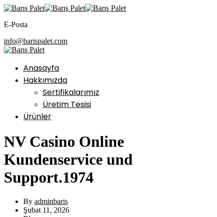
E-Posta
info@barispalet.com
Anasayfa
Hakkımızda
Sertifikalarımız
Üretim Tesisi
Ürünler
NV Casino Online
Kundenservice und
Support.1974
By
adminbaris
Şubat 11, 2026