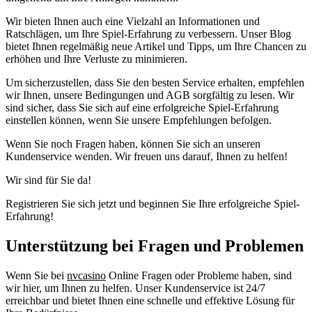
Wir bieten Ihnen auch eine Vielzahl an Informationen und
Ratschlägen, um Ihre Spiel-Erfahrung zu verbessern. Unser Blog
bietet Ihnen regelmäßig neue Artikel und Tipps, um Ihre Chancen zu
erhöhen und Ihre Verluste zu minimieren.
Um sicherzustellen, dass Sie den besten Service erhalten, empfehlen
wir Ihnen, unsere Bedingungen und AGB sorgfältig zu lesen. Wir
sind sicher, dass Sie sich auf eine erfolgreiche Spiel-Erfahrung
einstellen können, wenn Sie unsere Empfehlungen befolgen.
Wenn Sie noch Fragen haben, können Sie sich an unseren
Kundenservice wenden. Wir freuen uns darauf, Ihnen zu helfen!
Wir sind für Sie da!
Registrieren Sie sich jetzt und beginnen Sie Ihre erfolgreiche Spiel-
Erfahrung!
Unterstützung bei Fragen und Problemen
Wenn Sie bei
nvcasino
Online Fragen oder Probleme haben, sind
wir hier, um Ihnen zu helfen. Unser Kundenservice ist 24/7
erreichbar und bietet Ihnen eine schnelle und effektive Lösung für