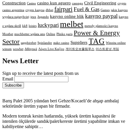
Construction
casino kun aguero
Civil Engineering
Casino
casongo
crypto
fairpari
Fuel & Gas
casino argentina
crypto kasyna
dbbet
Games
jakie kasyno
kasyno paypal
kasyno online blik
wypłaca najszybciej
jeux
Jugando
kasyno
melbet
luckypari
z wpłata skrill
kk8
loisirs
metody płatności kasyno
Power & Energy
Mostbet
muchbetter wpłata sms
Online
Plinko paris
TAG
Sector
Suppliers
sapphirebet
Spinlander
stake casino
Winnita online
winum
wowbet
Αθλητικά
Λόμπι Live Καζίνο
게이트오브올림푸스
아스트로넛 게임
News Letter
Sign up to receive the latest posts from us
Email
Barış Palet 2005 yılından beri Gebze/Kocaeli’de ahşap ambalaj
sektöründe üretim yapan bir firmadır.
Modern tomruk kesim hatlarında, yüksek üretim kapasitesi ile
istenilen ölçülerde sandık/palet/kereste üretimi yapabilme imkan ve
kabiliyetine sahiptir…