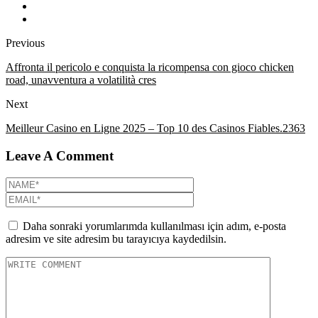
Previous
Affronta il pericolo e conquista la ricompensa con gioco chicken
road, unavventura a volatilità cres
Next
Meilleur Casino en Ligne 2025 – Top 10 des Casinos Fiables.2363
Leave A Comment
Daha sonraki yorumlarımda kullanılması için adım, e-posta
adresim ve site adresim bu tarayıcıya kaydedilsin.