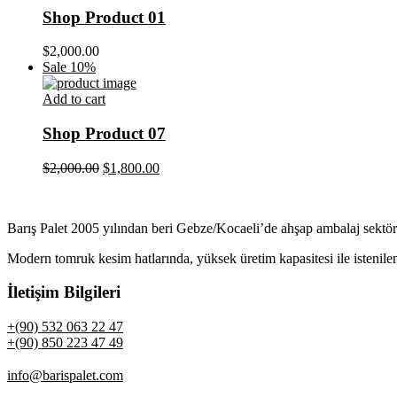
Shop Product 01
$
2,000.00
Sale 10%
Add to cart
Shop Product 07
$
2,000.00
$
1,800.00
Barış Palet 2005 yılından beri Gebze/Kocaeli’de ahşap ambalaj sektör
Modern tomruk kesim hatlarında, yüksek üretim kapasitesi ile istenile
İletişim Bilgileri
+(90) 532 063 22 47
+(90) 850 223 47 49
info@barispalet.com