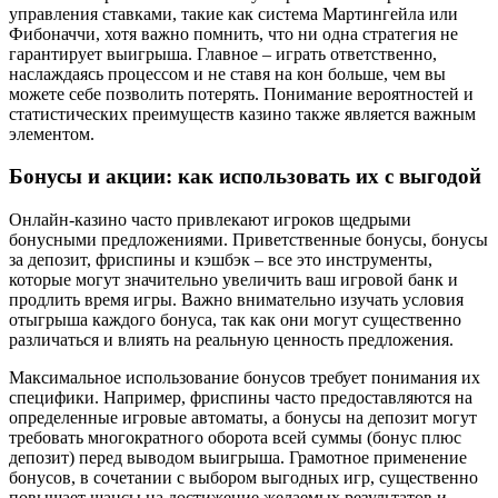
управления ставками, такие как система Мартингейла или
Фибоначчи, хотя важно помнить, что ни одна стратегия не
гарантирует выигрыша. Главное – играть ответственно,
наслаждаясь процессом и не ставя на кон больше, чем вы
можете себе позволить потерять. Понимание вероятностей и
статистических преимуществ казино также является важным
элементом.
Бонусы и акции: как использовать их с выгодой
Онлайн-казино часто привлекают игроков щедрыми
бонусными предложениями. Приветственные бонусы, бонусы
за депозит, фриспины и кэшбэк – все это инструменты,
которые могут значительно увеличить ваш игровой банк и
продлить время игры. Важно внимательно изучать условия
отыгрыша каждого бонуса, так как они могут существенно
различаться и влиять на реальную ценность предложения.
Максимальное использование бонусов требует понимания их
специфики. Например, фриспины часто предоставляются на
определенные игровые автоматы, а бонусы на депозит могут
требовать многократного оборота всей суммы (бонус плюс
депозит) перед выводом выигрыша. Грамотное применение
бонусов, в сочетании с выбором выгодных игр, существенно
повышает шансы на достижение желаемых результатов и