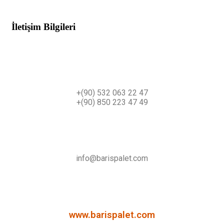
İletişim Bilgileri
+(90) 532 063 22 47
+(90) 850 223 47 49
info@barispalet.com
www.barispalet.com