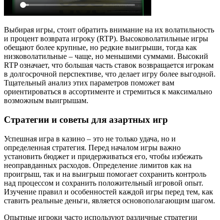
Выбирая игры, стоит обратить внимание на их волатильность
и процент возврата игроку (RTP). Высоковолатильные игры
обещают более крупные, но редкие выигрыши, тогда как
низковолатильные – чаще, но меньшими суммами. Высокий
RTP означает, что большая часть ставок возвращается игрокам
в долгосрочной перспективе, что делает игру более выгодной.
Тщательный анализ этих параметров поможет вам
ориентироваться в ассортименте и стремиться к максимально
возможным выигрышам.
Стратегии и советы для азартных игр
Успешная игра в казино – это не только удача, но и
определенная стратегия. Перед началом игры важно
установить бюджет и придерживаться его, чтобы избежать
неоправданных расходов. Определение лимитов как на
проигрыш, так и на выигрыш помогает сохранить контроль
над процессом и сохранить положительный игровой опыт.
Изучение правил и особенностей каждой игры перед тем, как
ставить реальные деньги, является основополагающим шагом.
Опытные игроки часто используют различные стратегии