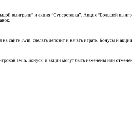
ольшой выигрыш” и акция “Суперставка”. Акция “Большой выигры
авок.
на сайте 1win, сделать депозит и начать играть. Бонусы и акции
игроков 1win. Бонусы и акции могут быть изменены или отменен