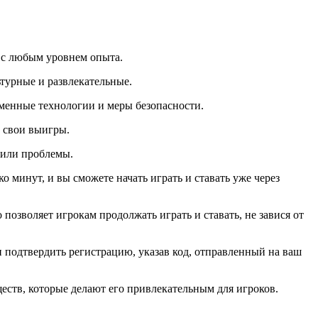
в с любым уровнем опыта.
ьтурные и развлекательные.
еменные технологии и меры безопасности.
ь свои выигры.
ы или проблемы.
ко минут, и вы сможете начать играть и ставать уже через
 позволяет игрокам продолжать играть и ставать, не завися от
и подтвердить регистрацию, указав код, отправленный на ваш
еств, которые делают его привлекательным для игроков.