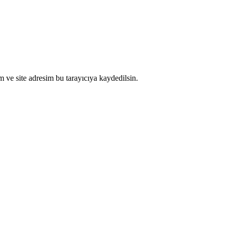
 ve site adresim bu tarayıcıya kaydedilsin.