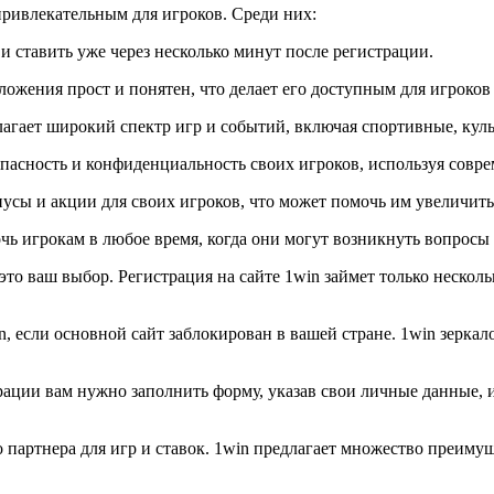
привлекательным для игроков. Среди них:
 и ставить уже через несколько минут после регистрации.
ложения прост и понятен, что делает его доступным для игроко
лагает широкий спектр игр и событий, включая спортивные, кул
опасность и конфиденциальность своих игроков, используя совр
нусы и акции для своих игроков, что может помочь им увеличит
мочь игрокам в любое время, когда они могут возникнуть вопрос
это ваш выбор. Регистрация на сайте 1win займет только несколь
, если основной сайт заблокирован в вашей стране. 1win зеркало
страции вам нужно заполнить форму, указав свои личные данные, 
 партнера для игр и ставок. 1win предлагает множество преимущ