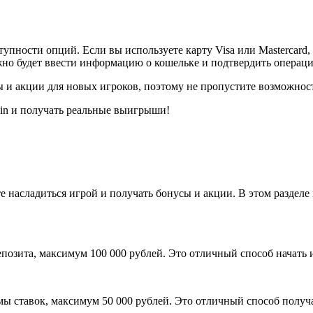
упности опций. Если вы используете карту Visa или Mastercard,
жно будет ввести информацию о кошельке и подтвердить операц
 и акции для новых игроков, поэтому не пропустите возможнос
win и получать реальные выигрыши!
те насладиться игрой и получать бонусы и акции. В этом раздел
епозита, максимум 100 000 рублей. Это отличный способ начать
мы ставок, максимум 50 000 рублей. Это отличный способ полу